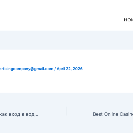
HO
ertisingcompany@gmail.com
/
April 22, 2026
Взгляд изнутри как вход в водка казино меняет правила игры в мире азартных развлечений.