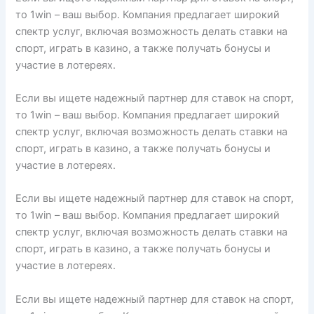
то 1win – ваш выбор. Компания предлагает широкий
спектр услуг, включая возможность делать ставки на
спорт, играть в казино, а также получать бонусы и
участие в лотереях.
Если вы ищете надежный партнер для ставок на спорт,
то 1win – ваш выбор. Компания предлагает широкий
спектр услуг, включая возможность делать ставки на
спорт, играть в казино, а также получать бонусы и
участие в лотереях.
Если вы ищете надежный партнер для ставок на спорт,
то 1win – ваш выбор. Компания предлагает широкий
спектр услуг, включая возможность делать ставки на
спорт, играть в казино, а также получать бонусы и
участие в лотереях.
Если вы ищете надежный партнер для ставок на спорт,