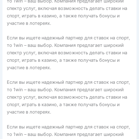
то 1win – ваш выбор. Компания предлагает широкий
спектр услуг, включая возможность делать ставки на
спорт, играть в казино, а также получать бонусы и
участие в лотереях.
Если вы ищете надежный партнер для ставок на спорт,
то 1win – ваш выбор. Компания предлагает широкий
спектр услуг, включая возможность делать ставки на
спорт, играть в казино, а также получать бонусы и
участие в лотереях.
Если вы ищете надежный партнер для ставок на спорт,
то 1win – ваш выбор. Компания предлагает широкий
спектр услуг, включая возможность делать ставки на
спорт, играть в казино, а также получать бонусы и
участие в лотереях.
Если вы ищете надежный партнер для ставок на спорт,
то 1win – ваш выбор. Компания предлагает широкий