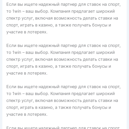
Если вы ищете надежный партнер для ставок на спорт,
то 1win – ваш выбор. Компания предлагает широкий
спектр услуг, включая возможность делать ставки на
спорт, играть в казино, а также получать бонусы и
участие в лотереях.
Если вы ищете надежный партнер для ставок на спорт,
то 1win – ваш выбор. Компания предлагает широкий
спектр услуг, включая возможность делать ставки на
спорт, играть в казино, а также получать бонусы и
участие в лотереях.
Если вы ищете надежный партнер для ставок на спорт,
то 1win – ваш выбор. Компания предлагает широкий
спектр услуг, включая возможность делать ставки на
спорт, играть в казино, а также получать бонусы и
участие в лотереях.
Если вы ищете надежный партнер для ставок на спорт,