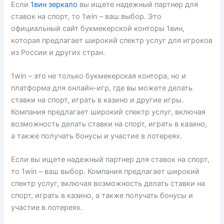
Если
1вин зеркало
вы ищете надежный партнер для
ставок на спорт, то 1win – ваш выбор. Это
официальный сайт букмекерской конторы 1вин,
которая предлагает широкий спектр услуг для игроков
из России и других стран.
1win – это не только букмекерская контора, но и
платформа для онлайн-игр, где вы можете делать
ставки на спорт, играть в казино и другие игры.
Компания предлагает широкий спектр услуг, включая
возможность делать ставки на спорт, играть в казино,
а также получать бонусы и участие в лотереях.
Если вы ищете надежный партнер для ставок на спорт,
то 1win – ваш выбор. Компания предлагает широкий
спектр услуг, включая возможность делать ставки на
спорт, играть в казино, а также получать бонусы и
участие в лотереях.