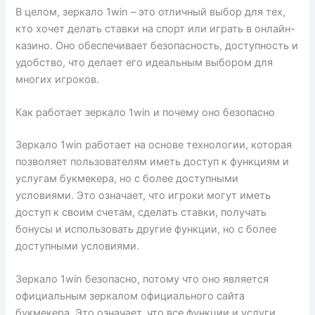
В целом, зеркало 1win – это отличный выбор для тех,
кто хочет делать ставки на спорт или играть в онлайн-
казино. Оно обеспечивает безопасность, доступность и
удобство, что делает его идеальным выбором для
многих игроков.
Как работает зеркало 1win и почему оно безопасно
Зеркало 1win работает на основе технологии, которая
позволяет пользователям иметь доступ к функциям и
услугам букмекера, но с более доступными
условиями. Это означает, что игроки могут иметь
доступ к своим счетам, сделать ставки, получать
бонусы и использовать другие функции, но с более
доступными условиями.
Зеркало 1win безопасно, потому что оно является
официальным зеркалом официального сайта
букмекера. Это означает, что все функции и услуги,