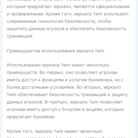
которые предлагает зеркало, являются официальными
и проверенными. Кроме того, зеркало 1win использует
современные технологии безопасности, чтобы
защитить данные игроков и обеспечить безопасность
транзакций.
Преимущества использования зеркала 1win
Использование зеркала 1win имеет несколько
преимуществ. Во-первых, оно позволяет игрокам
иметь доступ к функциям и услугам букмекера, но с
более доступными условиями. Во-вторых, зеркало
1win обеспечивает безопасность транзакций и защиту
данных игроков. В-третьих, зеркало 1win позволяет
игрокам иметь доступ к бонусам и акциям, которые
предлагает букмекер.
Кроме того, зеркало 1win имеет несколько