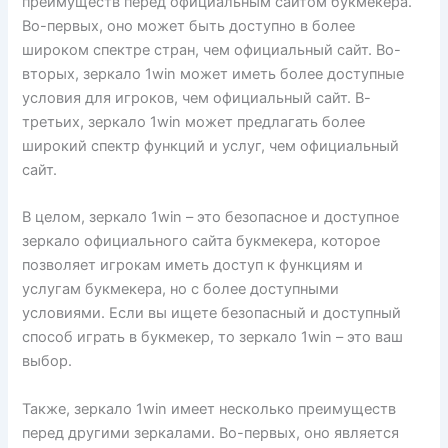
преимуществ перед официальным сайтом букмекера.
Во-первых, оно может быть доступно в более
широком спектре стран, чем официальный сайт. Во-
вторых, зеркало 1win может иметь более доступные
условия для игроков, чем официальный сайт. В-
третьих, зеркало 1win может предлагать более
широкий спектр функций и услуг, чем официальный
сайт.
В целом, зеркало 1win – это безопасное и доступное
зеркало официального сайта букмекера, которое
позволяет игрокам иметь доступ к функциям и
услугам букмекера, но с более доступными
условиями. Если вы ищете безопасный и доступный
способ играть в букмекер, то зеркало 1win – это ваш
выбор.
Также, зеркало 1win имеет несколько преимуществ
перед другими зеркалами. Во-первых, оно является