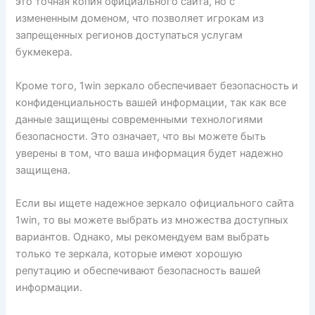
это точная копия официального сайта, но с
измененным доменом, что позволяет игрокам из
запрещенных регионов доступаться услугам
букмекера.
Кроме того, 1win зеркало обеспечивает безопасность и
конфиденциальность вашей информации, так как все
данные защищены современными технологиями
безопасности. Это означает, что вы можете быть
уверены в том, что ваша информация будет надежно
защищена.
Если вы ищете надежное зеркало официального сайта
1win, то вы можете выбрать из множества доступных
вариантов. Однако, мы рекомендуем вам выбрать
только те зеркала, которые имеют хорошую
репутацию и обеспечивают безопасность вашей
информации.