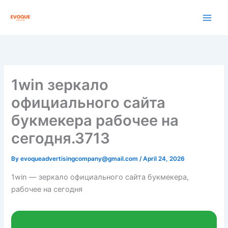
Skip
to
content
1win зеркало
официального сайта
букмекера рабочее на
сегодня.3713
By
evoqueadvertisingcompany@gmail.com
/
April 24, 2026
1win — зеркало официального сайта букмекера,
рабочее на сегодня