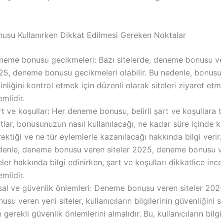
su Kullanırken Dikkat Edilmesi Gereken Noktalar
neme bonusu gecikmeleri: Bazı sitelerde, deneme bonusu ve
25, deneme bonusu gecikmeleri olabilir. Bu nedenle, bonus
inliğini kontrol etmek için düzenli olarak siteleri ziyaret et
mlidir.
t ve koşullar: Her deneme bonusu, belirli şart ve koşullara t
tlar, bonusunuzun nasıl kullanılacağı, ne kadar süre içinde k
ektiği ve ne tür eylemlerle kazanılacağı hakkında bilgi verir
denle, deneme bonusu veren siteler 2025, deneme bonusu v
eler hakkında bilgi edinirken, şart ve koşulları dikkatlice in
mlidir.
sal ve güvenlik önlemleri: Deneme bonusu veren siteler 20
usu veren yeni siteler, kullanıcıların bilgilerinin güvenliğini
n gerekli güvenlik önlemlerini almalıdır. Bu, kullanıcıların bilgi