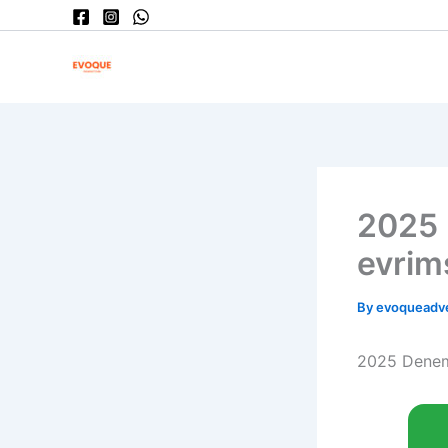
Skip
to
content
2025 
evrim
By
evoqueadv
2025 Deneme