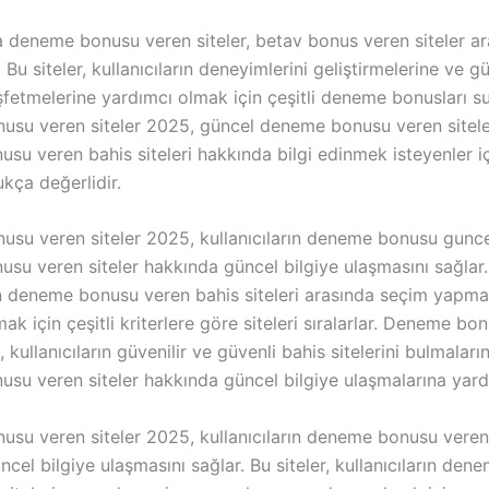
a deneme bonusu veren siteler, betav bonus veren siteler a
 Bu siteler, kullanıcıların deneyimlerini geliştirmelerine ve gü
eşfetmelerine yardımcı olmak için çeşitli deneme bonusları s
su veren siteler 2025, güncel deneme bonusu veren sitele
u veren bahis siteleri hakkında bilgi edinmek isteyenler iç
ukça değerlidir.
su veren siteler 2025, kullanıcıların deneme bonusu gunce
u veren siteler hakkında güncel bilgiye ulaşmasını sağlar. 
rın deneme bonusu veren bahis siteleri arasında seçim yapma
ak için çeşitli kriterlere göre siteleri sıralarlar. Deneme bo
, kullanıcıların güvenilir ve güvenli bahis sitelerini bulmaları
su veren siteler hakkında güncel bilgiye ulaşmalarına yardı
su veren siteler 2025, kullanıcıların deneme bonusu veren 
cel bilgiye ulaşmasını sağlar. Bu siteler, kullanıcıların de