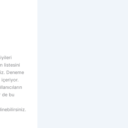
yileri
 listesini
eğiz. Deneme
 içeriyor.
lanıcıların
r de bu
nebilirsiniz.