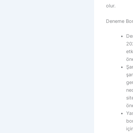
olur.
Deneme Bonu
De
20
etk
öne
Şar
şar
ger
ne
sit
öne
Ya
bon
içi