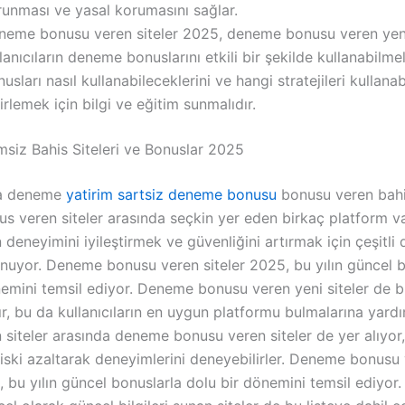
runması ve yasal korumasını sağlar.
neme bonusu veren siteler 2025, deneme bonusu veren yeni 
lanıcıların deneme bonuslarını etkili bir şekilde kullanabilmele
usları nasıl kullanabileceklerini ve hangi stratejileri kullanab
irlemek için bilgi ve eğitim sunmalıdır.
msiz Bahis Siteleri ve Bonuslar 2025
da deneme
yatirim sartsiz deneme bonusu
bonusu veren bahis
 veren siteler arasında seçkin yer eden birkaç platform var
ın deneyimini iyileştirmek ve güvenliğini artırmak için çeşitl
unuyor. Deneme bonusu veren siteler 2025, bu yılın güncel b
nemini temsil ediyor. Deneme bonusu veren yeni siteler de b
r, bu da kullanıcıların en uygun platformu bulmalarına yardı
 siteler arasında deneme bonusu veren siteler de yer alıyor
 riski azaltarak deneyimlerini deneyebilirler. Deneme bonusu
, bu yılın güncel bonuslarla dolu bir dönemini temsil ediyo