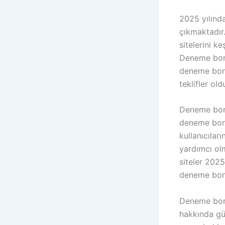
2025 yılınd
çıkmaktadır.
sitelerini k
Deneme bonu
deneme bonus
teklifler old
Deneme bonu
deneme bonus
kullanıcıla
yardımcı olm
siteler 2025
deneme bonu
Deneme bonu
hakkında gün