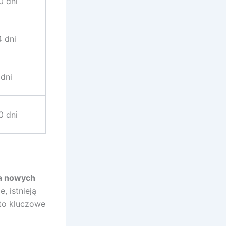
0 dni
4 dni
 dni
0 dni
la nowych
, istnieją
to kluczowe