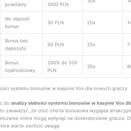
30x
3
powitalny
1000 PLN
No deposit
30 PLN
20x
1
bonus
Bonus bez
50 PLN
25x
7
depozytu
Bonus
200% do 500
35x
6
lojalnościowy
PLN
bości systemu bonusów w kasynie Vox dla nowych graczy
ąc do
analizy słabości systemu bonusów w kasynie Vox d
rto zauważyć, że choć oferta bonusowa wygląda atrakcyjnie
niczenia, które mogą wpłynąć na doświadczenie gracza. O
które warto zwrócić uwagę: