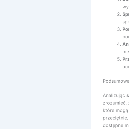
wy
Sp
sp
Po
bo
An
me
Pr
oc
Podsumowa
Analizując
s
zrozumieć, 
które mogą
przeciętnie
dostępne mo