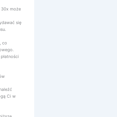
e 30x może
ydawać się
su.
, co
sowego.
płatności
sów
naleźć
ogą Ci w
niższe