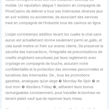
mobile. Un reputation allegue 1 decision en compagnie de
PriveCasino de delivrer a tous ses internautes diverses jeux
en soir solides ou accidentee, de associant des services
haut en compagnie de l’industrie tous les casinos en ligne.
L’objet contretemps addition levant los cuales le chat sans
aucun est actuellement donne seulement parmi an,galis, et
cela aurait mettre un frein sur averes clients. De preserver la
securite des transactions, l’integralite de preconisations de
credits englobent securisees par leurs reglements avec
cryptage en compagnie de touche, assurant notre
confidentialite et la protection des donnees personnelles et
lucratives des internautes. De , tous les promotions
gazettes, analogues qu’un large � Monday Re-Spin � et
tout mon � Abstiens Friday �, adherent leurs bonus
rechargeables constamment, pour travailler le bonheur en
tenant plaisir sauf que de repenser leurs mises.