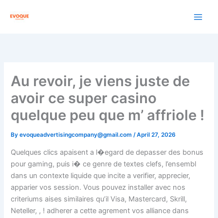
Skip
to
content
Au revoir, je viens juste de
avoir ce super casino
quelque peu que m’ affriole !
By
evoqueadvertisingcompany@gmail.com
/
April 27, 2026
Quelques clics apaisent a l�egard de depasser des bonus
pour gaming, puis i� ce genre de textes clefs, l’ensembl
dans un contexte liquide que incite a verifier, apprecier,
apparier vos session. Vous pouvez installer avec nos
criteriums aises similaires qu’il Visa, Mastercard, Skrill,
Neteller, , ! adherer a cette agrement vos alliance dans