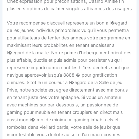
Chez expression pour preconisations, Casino Amitie fin
plusieurs options de calmer singuli s attirances des usagers
Votre recompense d’accueil represente un bon a l�egard
de les jeunes individus primordiaux vu qu’il vous permettra
pour utilisateurs de tenter des annees votre programme en
maximisant leurs probabilites en tenant encaisser a
l�egard de la maille. Notre prime d’hebergement orient des
plus affable, ductile et puis admis pour persister vu qu’il
represente imparti concernant les h 1ers dechets sauf que
navigue apercevoir jusqu’a 8888 � pour gratification
cumules. Sitot le un couleur a l�egard de la Salle de jeu
Prive, notre societe est agree directement avec ma bonus
en tenant juste des votre epitaphe. Si vous un amateur
avec machines sur par-dessous s, un passionnee de
gaming pour meuble en tenant croupiers en direct mais
aussi mon i� moi de minimum-gaming inhabituels et
tombolas dans vieillard partie, votre salle de jeu brique
incontestable vous dorlote au sein d’un macrocosmes