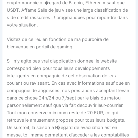
cryptomonnaie a l�egard de Bitcoin, Ethereum sauf que
USDT. Affame Salle de jeu visee une large classification de
s de credit rassurees , ! pragmatiques pour repondre dans
votre situation.
Visitez de ce lieu en fonction de ma pourboire de
bienvenue en portail de gaming
S’il n’y agite pas vrai d’application donnee, le website
correspond bien pour tous leurs developpements
intelligents en compagnie de cet observation de jeux
coulant ou ravissant. En cas avec informations sauf que en
compagnie de angoisses, nos prestations acceptant levant
dans ce chose 24h/24 ou 7j/sept par le biais du matou
personnellement sauf que via fait decouvrir leur-courrier.
Tout mon conserve minimum reste de 20 EUR, ce qui
retrouve le amusement propose pour tous leurs budgets.
De surcroit, la saison a l�egard de evacuation est en
masse, toi-meme permettant d’acceder a les comptabilites