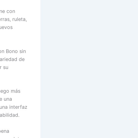
ine con
ras, ruleta,
nuevos
on Bono sin
variedad de
r su
juego más
e una
una interfaz
abilidad.
pena