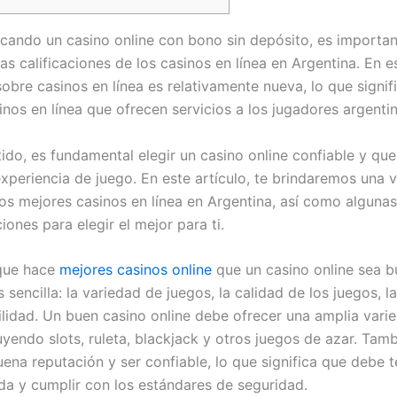
scando un casino online con bono sin depósito, es importa
as calificaciones de los casinos en línea en Argentina. En es
sobre casinos en línea es relativamente nueva, lo que signi
nos en línea que ofrecen servicios a los jugadores argentin
tido, es fundamental elegir un casino online confiable y qu
xperiencia de juego. En este artículo, te brindaremos una v
los mejores casinos en línea en Argentina, así como algunas
ones para elegir el mejor para ti.
 que hace
mejores casinos online
que un casino online sea 
 sencilla: la variedad de juegos, la calidad de los juegos, l
bilidad. Un buen casino online debe ofrecer una amplia vari
uyendo slots, ruleta, blackjack y otros juegos de azar. Tam
uena reputación y ser confiable, lo que significa que debe 
ida y cumplir con los estándares de seguridad.