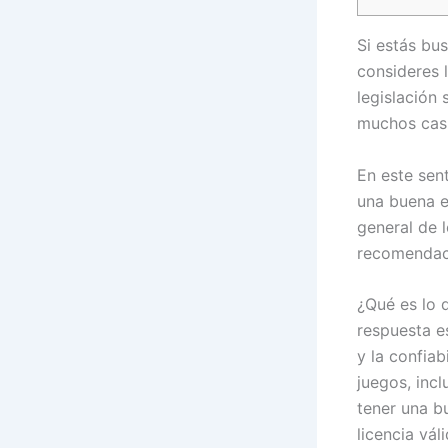
Si estás bu
consideres l
legislación 
muchos casi
En este sen
una buena e
general de 
recomendaci
¿Qué es lo
respuesta es
y la confia
juegos, incl
tener una b
licencia vál