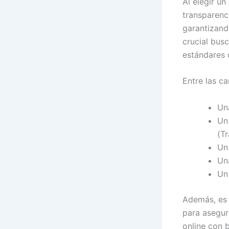
Al elegir un
transparenc
garantizand
crucial bus
estándares 
Entre las c
Un
Un
(T
Un
Una
Un 
Además, es 
para asegur
online con 