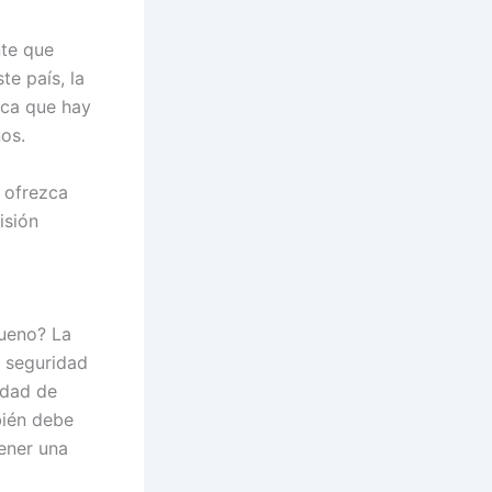
nte que
te país, la
fica que hay
os.
e ofrezca
isión
bueno? La
a seguridad
edad de
bién debe
tener una