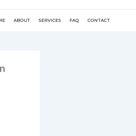
ME
ABOUT
SERVICES
FAQ
CONTACT
en