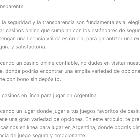
ansparente.
 la seguridad y la transparencia son fundamentales al elegi
car casinos online que cumplan con los estándares de segu
tengan una licencia válida es crucial para garantizar una e
ura y satisfactoria.
cando un casino online confiable, no dudes en visitar nuest
ne, donde podrás encontrar una amplia variedad de opcion
ine con bono sin depósito.
 casinos en línea para jugar en Argentina
scando un lugar donde jugar a tus juegos favoritos de casin
iene una gran variedad de opciones. En este artículo, te p
 casinos en línea para jugar en Argentina, donde podrás dis
ncia de juego segura y emocionante.