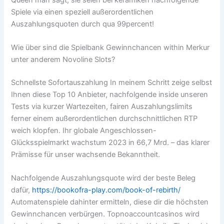
Spiele via einen speziell außerordentlichen
Auszahlungsquoten durch qua 99percent!
Wie über sind die Spielbank Gewinnchancen within Merkur
unter anderem Novoline Slots?
Schnellste Sofortauszahlung In meinem Schritt zeige selbst
Ihnen diese Top 10 Anbieter, nachfolgende inside unseren
Tests via kurzer Wartezeiten, fairen Auszahlungslimits
ferner einem außerordentlichen durchschnittlichen RTP
weich klopfen. Ihr globale Angeschlossen-
Glücksspielmarkt wachstum 2023 in 66,7 Mrd. – das klarer
Prämisse für unser wachsende Bekanntheit.
Nachfolgende Auszahlungsquote wird der beste Beleg
dafür,
https://bookofra-play.com/book-of-rebirth/
Automatenspiele dahinter ermitteln, diese dir die höchsten
Gewinnchancen verbürgen. Topnoaccountcasinos wird