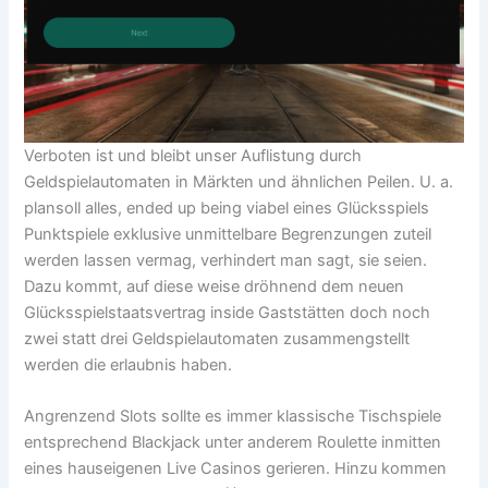
Verboten ist und bleibt unser Auflistung durch
Geldspielautomaten in Märkten und ähnlichen Peilen. U. a.
plansoll alles, ended up being viabel eines Glücksspiels
Punktspiele exklusive unmittelbare Begrenzungen zuteil
werden lassen vermag, verhindert man sagt, sie seien.
Dazu kommt, auf diese weise dröhnend dem neuen
Glücksspielstaatsvertrag inside Gaststätten doch noch
zwei statt drei Geldspielautomaten zusammengstellt
werden die erlaubnis haben.
Angrenzend Slots sollte es immer klassische Tischspiele
entsprechend Blackjack unter anderem Roulette inmitten
eines hauseigenen Live Casinos gerieren. Hinzu kommen