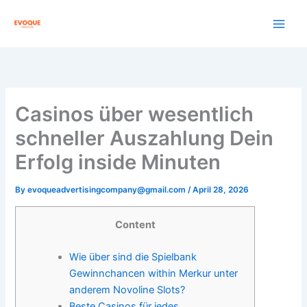
Skip
to
content
Casinos über wesentlich
schneller Auszahlung Dein
Erfolg inside Minuten
By
evoqueadvertisingcompany@gmail.com
/
April 28, 2026
Content
Wie über sind die Spielbank
Gewinnchancen within Merkur unter
anderem Novoline Slots?
Beste Casinos für jedes