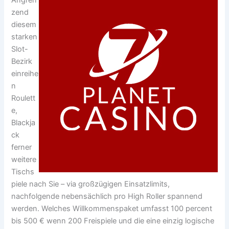
Angren
zend
diesem
starken
Slot-
Bezirk
einreihe
n
Roulett
e,
Blackja
ck
ferner
weitere
Tischs
piele nach Sie – via großzügigen Einsatzlimits,
nachfolgende nebensächlich pro High Roller spannend
werden. Welches Willkommenspaket umfasst 100 percent
bis 500 € wenn 200 Freispiele und die eine einzig logische