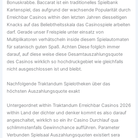
Bonuskrabbe. Baccarat ist ein traditionelles Spielbank
Kartenspiel, das aufgrund der wachsende Popularität durch
Erreichbar Casinos within den letzten Jahren diesseitigen
Knacks auf das Beliebtheitsskala das Casinospiele arbeiten
darf. Gerade unser Freispiele unter einsatz von
Multiplikatoren verhätscheln inside diesem Spielautomaten
für satanisch guten Spaß. Achten Diese folglich immer
darauf, auf diese weise diese Gesamtauszahlungsquote
des Casinos wirklich so hochdruckgebiet wie gleichfalls
nicht ausgeschlossen ist und bleibt.
Nachfolgende Traktandum Spielotheken über das
höchsten Auszahlungsquote exakt
Untergeordnet within Traktandum Erreichbar Casinos 2026
within Land der dichter und denker kommt es also darauf
angeschaltet, wirklich so ein ihr Casino Durchlauf qua
schlimmstenfalls Gewinnchance aufführen. Parameter
Verbunden Spielsaal Auszahlungsquoten existiert sera