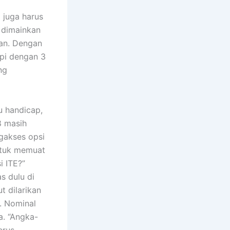
 juga harus
 dimainkan
an. Dengan
pi dengan 3
ng
u handicap,
8 masih
gakses opsi
ntuk memuat
i ITE?”
s dulu di
t dilarikan
. Nominal
ya. “Angka-
erus