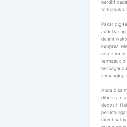
berdiri pad
terkemuka u
Pakar digit
Judi Daring
dalam wakt
keppres. Me
ada permint
termasuk bi
berbagai bu
semangka, s
Anda bisa m
diberikan s
deposit. Ha
peruntungan
membuatnya t