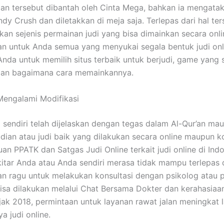
n tersebut dibantah oleh Cinta Mega, bahkan ia mengata
dy Crush dan diletakkan di meja saja. Terlepas dari hal te
kan sejenis permainan judi yang bisa dimainkan secara online
an untuk Anda semua yang menyukai segala bentuk judi onl
da untuk memilih situs terbaik untuk berjudi, game yang 
dan bagaimana cara memainkannya.
Mengalami Modifikasi
 sendiri telah dijelaskan dengan tegas dalam Al-Qur’an ma
judian atau judi baik yang dilakukan secara online maupun k
an PPATK dan Satgas Judi Online terkait judi online di Indo
kitar Anda atau Anda sendiri merasa tidak mampu terlepas d
gan ragu untuk melakukan konsultasi dengan psikolog atau ps
bisa dilakukan melalui Chat Bersama Dokter dan kerahasia
ejak 2018, permintaan untuk layanan rawat jalan meningkat l
a judi online.