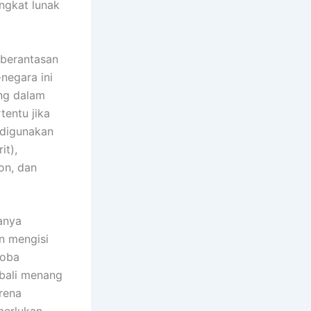
angkat lunak
mberantasan
negara ini
ng dalam
tentu jika
 digunakan
it),
on, dan
anya
n mengisi
coba
mbali menang
arena