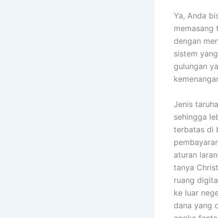
Ya, Anda bi
memasang ta
dengan men
sistem yang
gulungan ya
kemenangan
Jenis taruh
sehingga l
terbatas di
pembayaran
aturan lara
tanya Chris
ruang digit
ke luar neg
dana yang di
angka fanta