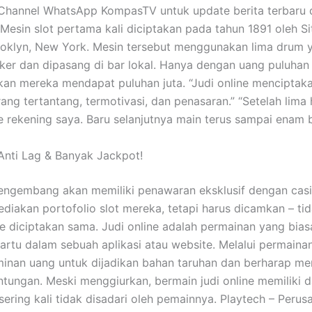
Channel WhatsApp KompasTV untuk update berita terbaru 
 Mesin slot pertama kali diciptakan pada tahun 1891 oleh S
rooklyn, New York. Mesin tersebut menggunakan lima drum y
ker dan dipasang di bar lokal. Hanya dengan uang puluhan 
n mereka mendapat puluhan juta. “Judi online menciptaka
ng tertantang, termotivasi, dan penasaran.” “Setelah lima 
e rekening saya. Baru selanjutnya main terus sampai enam b
 Anti Lag & Banyak Jackpot!
ngembang akan memiliki penawaran eksklusif dengan casi
diakan portofolio slot mereka, tetapi harus dicamkan – ti
ne diciptakan sama. Judi online adalah permainan yang bia
artu dalam sebuah aplikasi atau website. Melalui permainan
inan uang untuk dijadikan bahan taruhan dan berharap m
tungan. Meski menggiurkan, bermain judi online memiliki
sering kali tidak disadari oleh pemainnya. Playtech – Peru