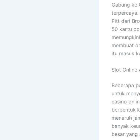
Gabung ke 
terpercaya.
Pitt dari B
50 kartu po
memungkinka
membuat ora
itu masuk k
Slot Online
Beberapa pe
untuk menye
casino onli
berbentuk k
menaruh jam
banyak keun
besar yang 