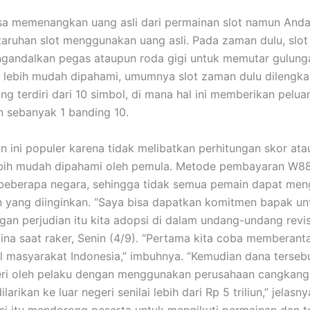
sa memenangkan uang asli dari permainan slot namun Anda
ruhan slot menggunakan uang asli. Pada zaman dulu, slot
gandalkan pegas ataupun roda gigi untuk memutar gulung
 lebih mudah dipahami, umumnya slot zaman dulu dilengka
ng terdiri dari 10 simbol, di mana hal ini memberikan pelua
 sebanyak 1 banding 10.
an ini populer karena tidak melibatkan perhitungan skor ata
ebih mudah dipahami oleh pemula. Metode pembayaran W8
 beberapa negara, sehingga tidak semua pemain dapat men
 yang diinginkan. “Saya bisa dapatkan komitmen bapak u
ngan perjudian itu kita adopsi di dalam undang-undang revis
tina saat raker, Senin (4/9). “Pertama kita coba memberanta
al masyarakat Indonesia,” imbuhnya. “Kemudian dana tersebu
eri oleh pelaku dengan menggunakan perusahaan cangkang
larikan ke luar negeri senilai lebih dari Rp 5 triliun,” jelasn
si itu mendorong peserta untuk mengikuti permainan dan t