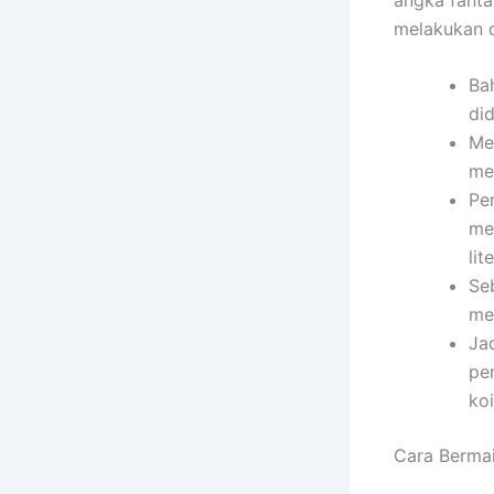
melakukan d
Bah
did
Me
me
Pe
me
lit
Se
mem
Jad
pe
koi
Cara Bermai