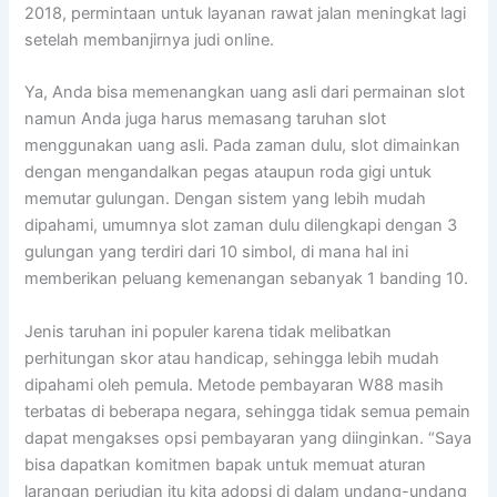
2018, permintaan untuk layanan rawat jalan meningkat lagi
setelah membanjirnya judi online.
Ya, Anda bisa memenangkan uang asli dari permainan slot
namun Anda juga harus memasang taruhan slot
menggunakan uang asli. Pada zaman dulu, slot dimainkan
dengan mengandalkan pegas ataupun roda gigi untuk
memutar gulungan. Dengan sistem yang lebih mudah
dipahami, umumnya slot zaman dulu dilengkapi dengan 3
gulungan yang terdiri dari 10 simbol, di mana hal ini
memberikan peluang kemenangan sebanyak 1 banding 10.
Jenis taruhan ini populer karena tidak melibatkan
perhitungan skor atau handicap, sehingga lebih mudah
dipahami oleh pemula. Metode pembayaran W88 masih
terbatas di beberapa negara, sehingga tidak semua pemain
dapat mengakses opsi pembayaran yang diinginkan. “Saya
bisa dapatkan komitmen bapak untuk memuat aturan
larangan perjudian itu kita adopsi di dalam undang-undang