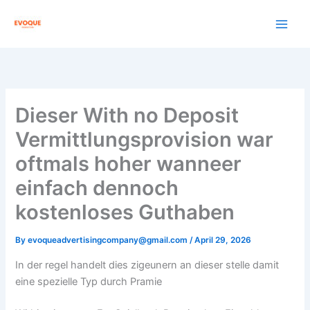
Skip
to
content
Dieser With no Deposit
Vermittlungsprovision war
oftmals hoher wanneer
einfach dennoch
kostenloses Guthaben
By
evoqueadvertisingcompany@gmail.com
/
April 29, 2026
In der regel handelt dies zigeunern an dieser stelle damit
eine spezielle Typ durch Pramie