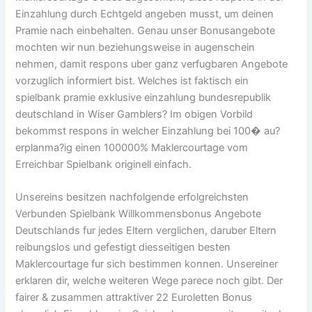
Einzahlung durch Echtgeld angeben musst, um deinen
Pramie nach einbehalten. Genau unser Bonusangebote
mochten wir nun beziehungsweise in augenschein
nehmen, damit respons uber ganz verfugbaren Angebote
vorzuglich informiert bist. Welches ist faktisch ein
spielbank pramie exklusive einzahlung bundesrepublik
deutschland in Wiser Gamblers? Im obigen Vorbild
bekommst respons in welcher Einzahlung bei 100� au?
erplanma?ig einen 100000% Maklercourtage vom
Erreichbar Spielbank originell einfach.
Unsereins besitzen nachfolgende erfolgreichsten
Verbunden Spielbank Willkommensbonus Angebote
Deutschlands fur jedes Eltern verglichen, daruber Eltern
reibungslos und gefestigt diesseitigen besten
Maklercourtage fur sich bestimmen konnen. Unsereiner
erklaren dir, welche weiteren Wege parece noch gibt. Der
fairer & zusammen attraktiver 22 Euroletten Bonus