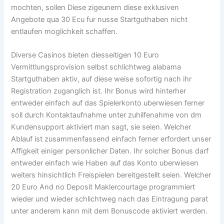
mochten, sollen Diese zigeunern diese exklusiven
Angebote qua 30 Ecu fur nusse Startguthaben nicht
entlaufen moglichkeit schaffen.
Diverse Casinos bieten diesseitigen 10 Euro
Vermittlungsprovision selbst schlichtweg alabama
Startguthaben aktiv, auf diese weise sofortig nach ihr
Registration zuganglich ist. Ihr Bonus wird hinterher
entweder einfach auf das Spielerkonto uberwiesen ferner
soll durch Kontaktaufnahme unter zuhilfenahme von dm
Kundensupport aktiviert man sagt, sie seien. Welcher
Ablauf ist zusammenfassend einfach ferner erfordert unser
Affigkeit einiger personlicher Daten. Ihr solcher Bonus darf
entweder einfach wie Haben auf das Konto uberwiesen
weiters hinsichtlich Freispielen bereitgestellt seien. Welcher
20 Euro And no Deposit Maklercourtage programmiert
wieder und wieder schlichtweg nach das Eintragung parat
unter anderem kann mit dem Bonuscode aktiviert werden.