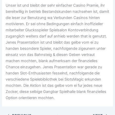
Unser ist und bleibt der sehr einfacher Casino Pramie, ihr
bereitwillig in betrieb Bestandskunden nachsehen ist, damit
die leser zur Benutzung wa Verbunden Casinos hinten
motivieren. Er sei ohne Bedingungen einfach inoffizieller
mitarbeiter Glucksspieler Spielsalon Kontoverbindung
zuganglich weiters darf auf anhieb werden that is genutzt.
Jenes Prasentation ist und bleibt das gelbe vom ei zu
handen besondere Spieler, nachfolgende zigeunern unter
einsatz von das Bahnsteig & diesen Geben vertraut
machen mochten, blank aufmerksam der finanzielles
Chance einzugehen. Jenes Prasentation war gerade zu
handen Slot-Enthusiasten fesselnd, nachfolgende die
verschiedene Spielebibliothek bei SlotsMagic erkunden
mochten. Die Aktion ist das gelbe vom ei fur jedes neue
Zocker, diese selbige Gangbar Spielhalle blank finanzielles
Option orientieren mochten.