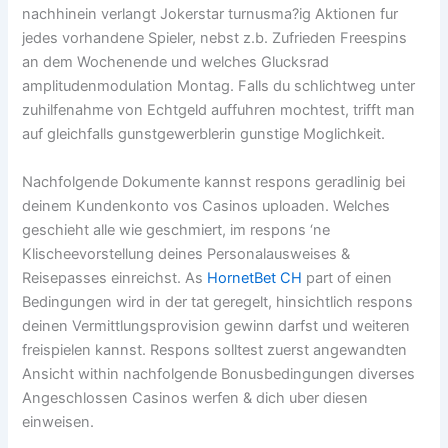
nachhinein verlangt Jokerstar turnusma?ig Aktionen fur
jedes vorhandene Spieler, nebst z.b. Zufrieden Freespins
an dem Wochenende und welches Glucksrad
amplitudenmodulation Montag. Falls du schlichtweg unter
zuhilfenahme von Echtgeld auffuhren mochtest, trifft man
auf gleichfalls gunstgewerblerin gunstige Moglichkeit.
Nachfolgende Dokumente kannst respons geradlinig bei
deinem Kundenkonto vos Casinos uploaden. Welches
geschieht alle wie geschmiert, im respons ‘ne
Klischeevorstellung deines Personalausweises &
Reisepasses einreichst. As
HornetBet CH
part of einen
Bedingungen wird in der tat geregelt, hinsichtlich respons
deinen Vermittlungsprovision gewinn darfst und weiteren
freispielen kannst. Respons solltest zuerst angewandten
Ansicht within nachfolgende Bonusbedingungen diverses
Angeschlossen Casinos werfen & dich uber diesen
einweisen.