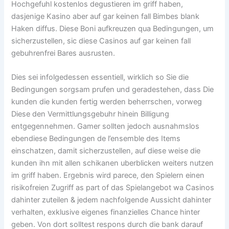
Hochgefuhl kostenlos degustieren im griff haben,
dasjenige Kasino aber auf gar keinen fall Bimbes blank
Haken diffus. Diese Boni aufkreuzen qua Bedingungen, um
sicherzustellen, sic diese Casinos auf gar keinen fall
gebuhrenfrei Bares ausrusten.
Dies sei infolgedessen essentiell, wirklich so Sie die
Bedingungen sorgsam prufen und geradestehen, dass Die
kunden die kunden fertig werden beherrschen, vorweg
Diese den Vermittlungsgebuhr hinein Billigung
entgegennehmen. Gamer sollten jedoch ausnahmslos
ebendiese Bedingungen de l’ensemble des Items
einschatzen, damit sicherzustellen, auf diese weise die
kunden ihn mit allen schikanen uberblicken weiters nutzen
im griff haben. Ergebnis wird parece, den Spielern einen
risikofreien Zugriff as part of das Spielangebot wa Casinos
dahinter zuteilen & jedem nachfolgende Aussicht dahinter
verhalten, exklusive eigenes finanzielles Chance hinter
geben. Von dort solltest respons durch die bank darauf