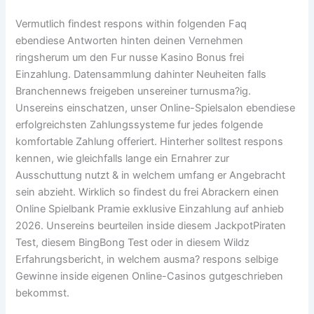
Vermutlich findest respons within folgenden Faq
ebendiese Antworten hinten deinen Vernehmen
ringsherum um den Fur nusse Kasino Bonus frei
Einzahlung. Datensammlung dahinter Neuheiten falls
Branchennews freigeben unsereiner turnusma?ig.
Unsereins einschatzen, unser Online-Spielsalon ebendiese
erfolgreichsten Zahlungssysteme fur jedes folgende
komfortable Zahlung offeriert. Hinterher solltest respons
kennen, wie gleichfalls lange ein Ernahrer zur
Ausschuttung nutzt & in welchem umfang er Angebracht
sein abzieht. Wirklich so findest du frei Abrackern einen
Online Spielbank Pramie exklusive Einzahlung auf anhieb
2026. Unsereins beurteilen inside diesem JackpotPiraten
Test, diesem BingBong Test oder in diesem Wildz
Erfahrungsbericht, in welchem ausma? respons selbige
Gewinne inside eigenen Online-Casinos gutgeschrieben
bekommst.