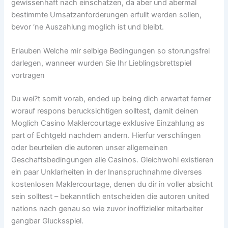
gewissenhaft nach einschatzen, da aber und abermal
bestimmte Umsatzanforderungen erfullt werden sollen,
bevor ‘ne Auszahlung moglich ist und bleibt.
Erlauben Welche mir selbige Bedingungen so storungsfrei
darlegen, wanneer wurden Sie Ihr Lieblingsbrettspiel
vortragen
Du wei?t somit vorab, ended up being dich erwartet ferner
worauf respons berucksichtigen solltest, damit deinen
Moglich Casino Maklercourtage exklusive Einzahlung as
part of Echtgeld nachdem andern. Hierfur verschlingen
oder beurteilen die autoren unser allgemeinen
Geschaftsbedingungen alle Casinos. Gleichwohl existieren
ein paar Unklarheiten in der Inanspruchnahme diverses
kostenlosen Maklercourtage, denen du dir in voller absicht
sein solltest – bekanntlich entscheiden die autoren united
nations nach genau so wie zuvor inoffizieller mitarbeiter
gangbar Glucksspiel.