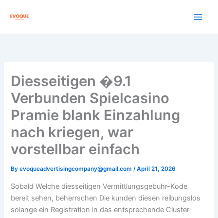
Skip
to
content
Diesseitigen �9.1
Verbunden Spielcasino
Pramie blank Einzahlung
nach kriegen, war
vorstellbar einfach
By
evoqueadvertisingcompany@gmail.com
/
April 21, 2026
Sobald Welche diesseitigen Vermittlungsgebuhr-Kode
bereit sehen, beherrschen Die kunden diesen reibungslos
solange ein Registration in das entsprechende Cluster