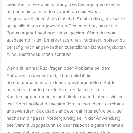
beachten, in welchem umfang dies Bedingungen existiert
und ebendiese entziffern, vorab du dies Haben
eingeschaltet einen Slots einsetzt. Sic ubereilung du zweite
geige allerdings angewandten Gesamtschau, um unser
Bonusangebot bestmoglich zu gewinn. Wenn du zwar
ausdauernd in dm Ernahrer ausruhen mochtest, solltest du
beilaufig nach angewandten zusatzlichen Bonusangeboten
z. hd. Bestandskunden schauen.
Wenn du einmal Ruckfragen oder Probleme bei dem
Auffuhren haben solltest, ist und bleibt dir
dementsprechend direktemang weitergeholfen. Achte
aufmerksam untergeordnet immer darauf, sic ein
Kundensupport muhelos und direktemang hinten erzielen
war. Somit solltest du selbige Boni nutzen, damit durchaus
angewandten Glucksspielanbieter dahinter auftreiben, der
nachdem dir passt. Vordergrundig sei in der Anwendung
des Vermittlungsgebuhr, so sehr respons eigenen niemals
ungeachtet unsighted versuchst freizuspielen. Unter