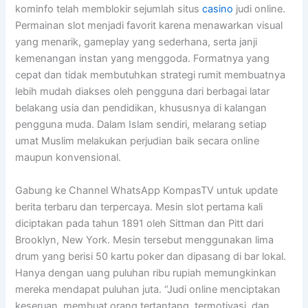
kominfo telah memblokir sejumlah situs
casino
judi online.
Permainan slot menjadi favorit karena menawarkan visual
yang menarik, gameplay yang sederhana, serta janji
kemenangan instan yang menggoda. Formatnya yang
cepat dan tidak membutuhkan strategi rumit membuatnya
lebih mudah diakses oleh pengguna dari berbagai latar
belakang usia dan pendidikan, khususnya di kalangan
pengguna muda. Dalam Islam sendiri, melarang setiap
umat Muslim melakukan perjudian baik secara online
maupun konvensional.
Gabung ke Channel WhatsApp KompasTV untuk update
berita terbaru dan terpercaya. Mesin slot pertama kali
diciptakan pada tahun 1891 oleh Sittman dan Pitt dari
Brooklyn, New York. Mesin tersebut menggunakan lima
drum yang berisi 50 kartu poker dan dipasang di bar lokal.
Hanya dengan uang puluhan ribu rupiah memungkinkan
mereka mendapat puluhan juta. “Judi online menciptakan
keseruan, membuat orang tertantang, termotivasi, dan