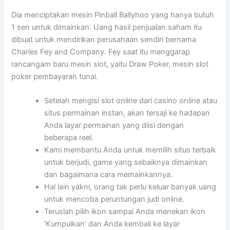
Dia menciptakan mesin Pinball Ballyhoo yang hanya butuh
1 sen untuk dimainkan. Uang hasil penjualan saham itu
dibuat untuk mendirikan perusahaan sendiri bernama
Charles Fey and Company. Fey saat itu menggarap
rancangam baru mesin slot, yaitu Draw Poker, mesin slot
poker pembayaran tunai.
Setelah mengisi slot online dari casino online atau
situs permainan instan, akan tersaji ke hadapan
Anda layar permainan yang diisi dengan
beberapa reel.
Kami membantu Anda untuk memilih situs terbaik
untuk berjudi, game yang sebaiknya dimainkan
dan bagaimana cara memainkannya.
Hal lain yakni, orang tak perlu keluar banyak uang
untuk mencoba peruntungan judi online.
Teruslah pilih ikon sampai Anda menekan ikon
‘Kumpulkan’ dan Anda kembali ke layar