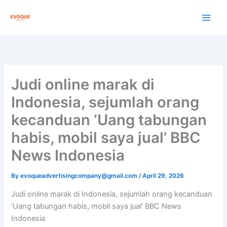
Skip
to
content
Judi online marak di
Indonesia, sejumlah orang
kecanduan ‘Uang tabungan
habis, mobil saya jual’ BBC
News Indonesia
By
evoqueadvertisingcompany@gmail.com
/
April 29, 2026
Judi online marak di Indonesia, sejumlah orang kecanduan
‘Uang tabungan habis, mobil saya jual’ BBC News
Indonesia