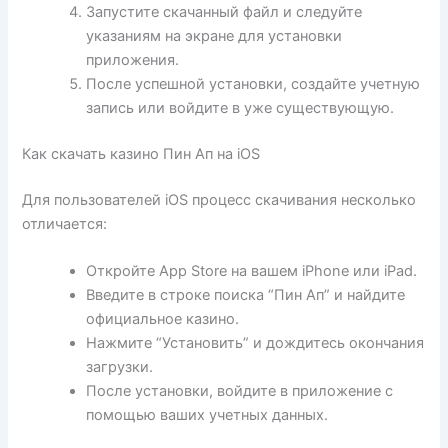
Запустите скачанный файл и следуйте
указаниям на экране для установки
приложения.
После успешной установки, создайте учетную
запись или войдите в уже существующую.
Как скачать казино Пин Ап на iOS
Для пользователей iOS процесс скачивания несколько
отличается:
Откройте App Store на вашем iPhone или iPad.
Введите в строке поиска “Пин Ап” и найдите
официальное казино.
Нажмите “Установить” и дождитесь окончания
загрузки.
После установки, войдите в приложение с
помощью ваших учетных данных.