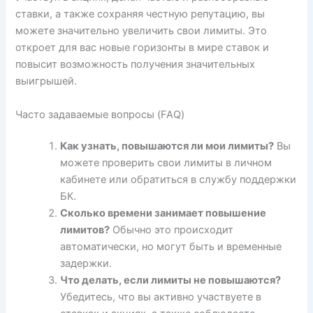
ставки, а также сохраняя честную репутацию, вы
можете значительно увеличить свои лимиты. Это
откроет для вас новые горизонты в мире ставок и
повысит возможность получения значительных
выигрышей.
Часто задаваемые вопросы (FAQ)
Как узнать, повышаются ли мои лимиты?
Вы
можете проверить свои лимиты в личном
кабинете или обратиться в службу поддержки
БК.
Сколько времени занимает повышение
лимитов?
Обычно это происходит
автоматически, но могут быть и временные
задержки.
Что делать, если лимиты не повышаются?
Убедитесь, что вы активно участвуете в