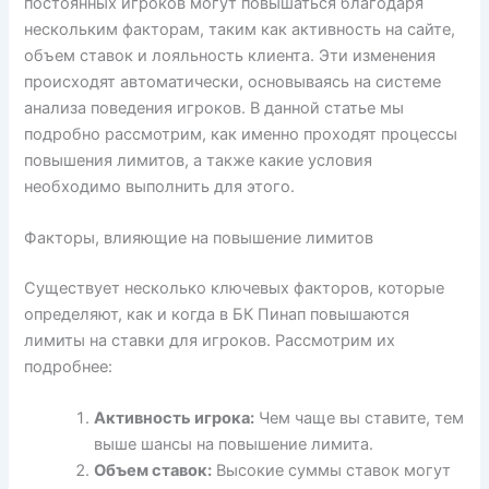
постоянных игроков могут повышаться благодаря
нескольким факторам, таким как активность на сайте,
объем ставок и лояльность клиента. Эти изменения
происходят автоматически, основываясь на системе
анализа поведения игроков. В данной статье мы
подробно рассмотрим, как именно проходят процессы
повышения лимитов, а также какие условия
необходимо выполнить для этого.
Факторы, влияющие на повышение лимитов
Существует несколько ключевых факторов, которые
определяют, как и когда в БК Пинап повышаются
лимиты на ставки для игроков. Рассмотрим их
подробнее:
Активность игрока:
Чем чаще вы ставите, тем
выше шансы на повышение лимита.
Объем ставок:
Высокие суммы ставок могут