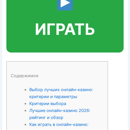
ИГРАТЬ
Содержимое
Выбор лучших онлайн-казино:
критерии и параметры
Критерии выбора
Лучшие онлайн-казино 2026:
рейтинг и обзор
Как играть в онлайн-казино: