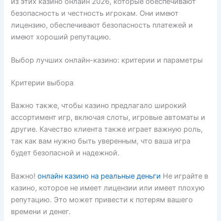
из этих казино онлайн 2026, которые обеспечивают
безопасность и честность игрокам. Они имеют
лицензию, обеспечивают безопасность платежей и
имеют хороший репутацию.
Выбор лучших онлайн-казино: критерии и параметры
Критерии выбора
Важно также, чтобы казино предлагало широкий
ассортимент игр, включая слоты, игровые автоматы и
другие. Качество клиента также играет важную роль,
так как вам нужно быть уверенным, что ваша игра
будет безопасной и надежной.
Важно!
онлайн казино на реальные деньги
Не играйте в
казино, которое не имеет лицензии или имеет плохую
репутацию. Это может привести к потерям вашего
времени и денег.