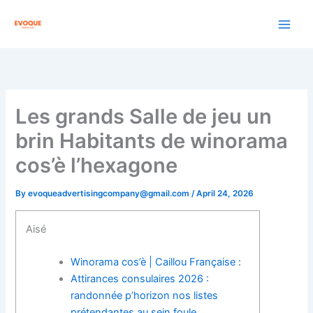
Skip
to
content
Les grands Salle de jeu un
brin Habitants de winorama
cos’è l’hexagone
By
evoqueadvertisingcompany@gmail.com
/
April 24, 2026
Aisé
Winorama cos’è | Caillou Française :
Attirances consulaires 2026 :
randonnée p’horizon nos listes
prétendantes au sein foule