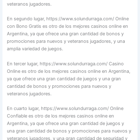
veteranos jugadores.
En segundo lugar, https://www.solundurraga.com/ Online
con Bono Gratis es otro de los mejores casinos online en
Argentina, ya que ofrece una gran cantidad de bonos y
promociones para nuevos y veteranos jugadores, y una
amplia variedad de juegos.
En tercer lugar, https://www.solundurraga.com/ Casino
Online es otro de los mejores casinos online en Argentina,
ya que ofrece una gran cantidad de juegos y una gran
cantidad de bonos y promociones para nuevos y
veteranos jugadores.
En cuarto lugar, https://www.solundurraga.com/ Online
Confiable es otro de los mejores casinos online en
Argentina, ya que ofrece una gran cantidad de juegos y
una gran cantidad de bonos y promociones para nuevos y
veteranos jugadores, y una gran cantidad de seguridad y