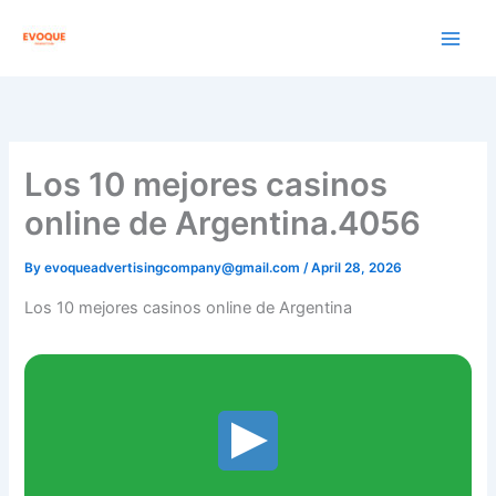
Skip
to
content
Los 10 mejores casinos
online de Argentina.4056
By
evoqueadvertisingcompany@gmail.com
/
April 28, 2026
Los 10 mejores casinos online de Argentina