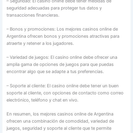
– Seguridad: El casino online debe tener medidas de
seguridad adecuadas para proteger tus datos y
transacciones financieras.
– Bonos y promociones: Los mejores casinos online de
Argentina ofrecen bonos y promociones atractivas para
atraerte y retener a los jugadores.
– Variedad de juegos: El casino online debe ofrecer una
amplia gama de opciones de juegos para que puedas
encontrar algo que se adapte a tus preferencias.
– Soporte al cliente: El casino online debe tener un buen
soporte al cliente, con opciones de contacto como correo
electrónico, teléfono y chat en vivo.
En resumen, los mejores casinos online de Argentina
ofrecen una combinación de comodidad, variedad de
juegos, seguridad y soporte al cliente que te permite