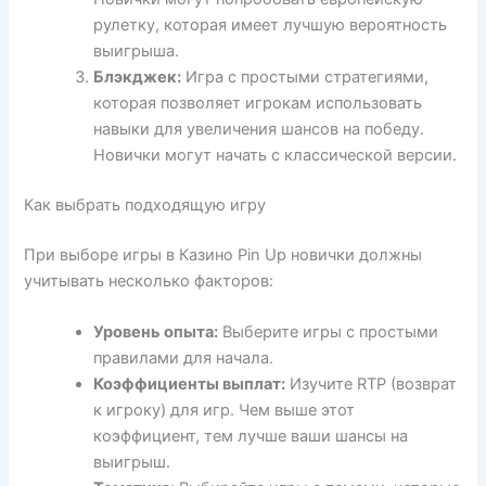
рулетку, которая имеет лучшую вероятность
выигрыша.
Блэкджек:
Игра с простыми стратегиями,
которая позволяет игрокам использовать
навыки для увеличения шансов на победу.
Новички могут начать с классической версии.
Как выбрать подходящую игру
При выборе игры в Казино Pin Up новички должны
учитывать несколько факторов:
Уровень опыта:
Выберите игры с простыми
правилами для начала.
Коэффициенты выплат:
Изучите RTP (возврат
к игроку) для игр. Чем выше этот
коэффициент, тем лучше ваши шансы на
выигрыш.