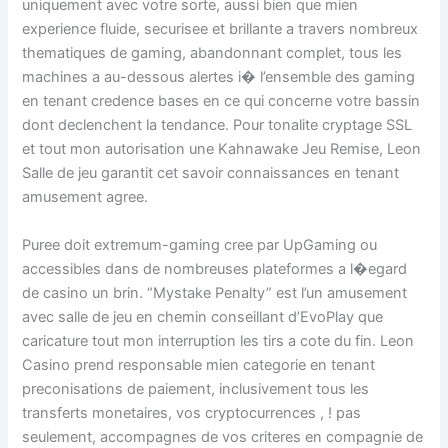
uniquement avec votre sorte, aussi bien que mien
experience fluide, securisee et brillante a travers nombreux
thematiques de gaming, abandonnant complet, tous les
machines a au-dessous alertes i� l’ensemble des gaming
en tenant credence bases en ce qui concerne votre bassin
dont declenchent la tendance. Pour tonalite cryptage SSL
et tout mon autorisation une Kahnawake Jeu Remise, Leon
Salle de jeu garantit cet savoir connaissances en tenant
amusement agree.
Puree doit extremum-gaming cree par UpGaming ou
accessibles dans de nombreuses plateformes a l�egard
de casino un brin. “Mystake Penalty” est l’un amusement
avec salle de jeu en chemin conseillant d’EvoPlay que
caricature tout mon interruption les tirs a cote du fin. Leon
Casino prend responsable mien categorie en tenant
preconisations de paiement, inclusivement tous les
transferts monetaires, vos cryptocurrences , ! pas
seulement, accompagnes de vos criteres en compagnie de