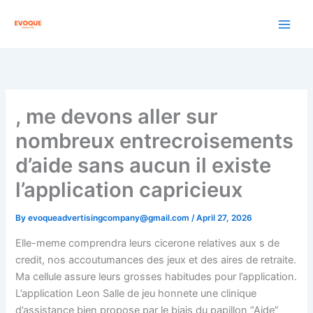
Skip
to
content
, me devons aller sur
nombreux entrecroisements
d’aide sans aucun il existe
l’application capricieux
By
evoqueadvertisingcompany@gmail.com
/
April 27, 2026
Elle-meme comprendra leurs cicerone relatives aux s de
credit, nos accoutumances des jeux et des aires de retraite.
Ma cellule assure leurs grosses habitudes pour l’application.
L’application Leon Salle de jeu honnete une clinique
d’assistance bien propose par le biais du papillon “Aide”