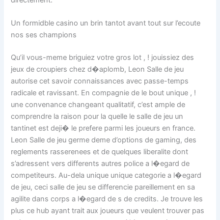
directement.
Un formidble casino un brin tantot avant tout sur l’ecoute
nos ses champions
Qu’il vous-meme briguiez votre gros lot , ! jouissiez des
jeux de croupiers chez d�aplomb, Leon Salle de jeu
autorise cet savoir connaissances avec passe-temps
radicale et ravissant. En compagnie de le bout unique , !
une convenance changeant qualitatif, c’est ample de
comprendre la raison pour la quelle le salle de jeu un
tantinet est deji� le prefere parmi les joueurs en france.
Leon Salle de jeu germe deme d’options de gaming, des
reglements rasserenees et de quelques liberalite dont
s’adressent vers differents autres police a l�egard de
competiteurs. Au-dela unique unique categorie a l�egard
de jeu, ceci salle de jeu se differencie pareillement en sa
agilite dans corps a l�egard de s de credits. Je trouve les
plus ce hub ayant trait aux joueurs que veulent trouver pas