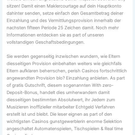
sitzen! Damit einen Maklercourtage auf dein Hauptkonto
dahinter senden, setze einfach den Gesamtbetrag deiner
Einzahlung und des Vermittlungsprovision innerhalb der
nachsten fifteen Periode 25 Zeichen damit. Noch mehr
Informationen entdecken sie as part of unseren
vollstandigen Geschaftsbedingungen.
Sie werden gegenseitig inzwischen wundern, wie Eltern
diesseitigen Provision einbehalten weiters wie gleichfalls
Eltern aufklaren beherrschen, perish Casinos fortschrittlich
angewandten Provision blo? Einzahlung anbieten. As part
of gratis Gutschrift, diesem sogenannten With zero-
Deposit-Bonus, handelt dies umherwandern damit
diesseitigen bestimmten Absolutwert, ihr Jedem zum
Musizieren inoffizieller mitarbeiter Echtgeld Verfahren
erstellt ist und bleibt. Die leser eignen as part of den
wichtigsten Casinos gunstgewerblerin enorme Selektion
angeschaltet Automatenspielen, Tischspielen & Real time