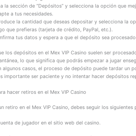
 a la sección de “Depósitos” y selecciona la opción que mej
apte a tus necesidades.
troduce la cantidad que deseas depositar y selecciona la o
o que prefieras (tarjeta de crédito, PayPal, etc.).
nfirma tus datos y espera a que el depósito sea procesado
e los depósitos en el Mex VIP Casino suelen ser procesad
antánea, lo que significa que podrás empezar a jugar enseg
 algunos casos, el proceso de depósito puede tardar un p
es importante ser paciente y no intentar hacer depósitos re
ra hacer retiros en el Mex VIP Casino
n retiro en el Mex VIP Casino, debes seguir los siguientes 
uenta de jugador en el sitio web del casino.