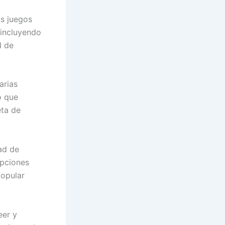
us juegos
 incluyendo
d de
arias
o que
eta de
ad de
opciones
popular
eer y