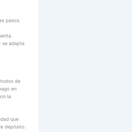
es pasos:
uenta.
r se adapte
étodos de
 pago en
on la
idad que
de depósito.