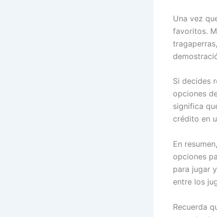
Una vez que
favoritos. 
tragaperras
demostració
Si decides r
opciones de
significa qu
crédito en 
En resumen,
opciones pa
para jugar y
entre los ju
Recuerda que