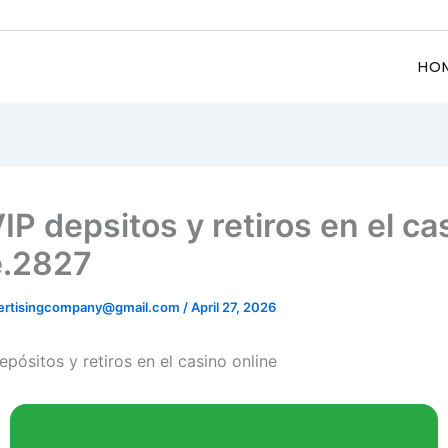
HO
IP depsitos y retiros en el ca
e.2827
ertisingcompany@gmail.com
/
April 27, 2026
pósitos y retiros en el casino online