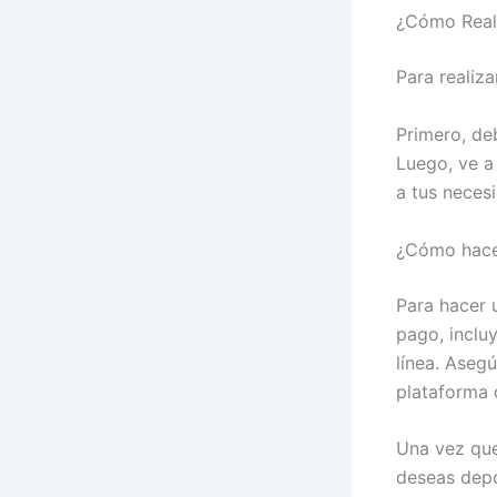
¿Cómo Reali
Para realiz
Primero, deb
Luego, ve a
a tus neces
¿Cómo hace
Para hacer 
pago, inclu
línea. Aseg
plataforma 
Una vez que
deseas depo