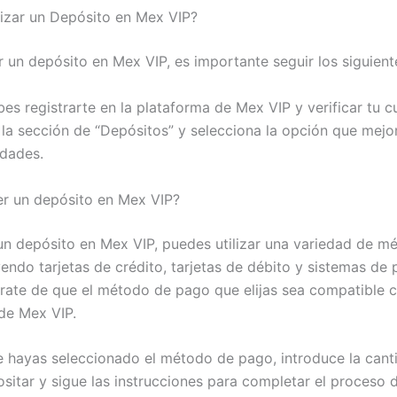
zar un Depósito en Mex VIP?
ar un depósito en Mex VIP, es importante seguir los siguient
es registrarte en la plataforma de Mex VIP y verificar tu c
 la sección de “Depósitos” y selecciona la opción que mejo
idades.
r un depósito en Mex VIP?
un depósito en Mex VIP, puedes utilizar una variedad de m
yendo tarjetas de crédito, tarjetas de débito y sistemas de
úrate de que el método de pago que elijas sea compatible c
de Mex VIP.
 hayas seleccionado el método de pago, introduce la cant
sitar y sigue las instrucciones para completar el proceso 