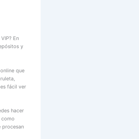
 VIP? En
epósitos y
online que
ruleta,
s fácil ver
edes hacer
s, como
se procesan