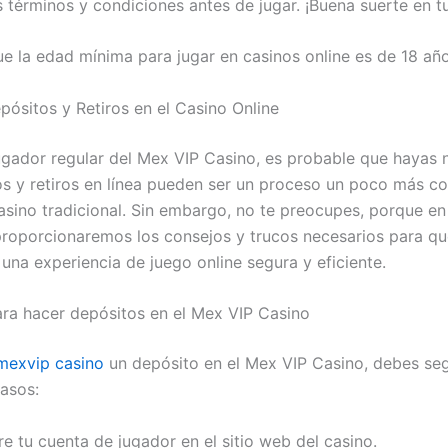
s términos y condiciones antes de jugar. ¡Buena suerte en t
e la edad mínima para jugar en casinos online es de 18 año
pósitos y Retiros en el Casino Online
jugador regular del Mex VIP Casino, es probable que hayas
os y retiros en línea pueden ser un proceso un poco más c
asino tradicional. Sin embargo, no te preocupes, porque en
 proporcionaremos los consejos y trucos necesarios para q
 una experiencia de juego online segura y eficiente.
ra hacer depósitos en el Mex VIP Casino
mexvip casino
un depósito en el Mex VIP Casino, debes seg
pasos:
e tu cuenta de jugador en el sitio web del casino.