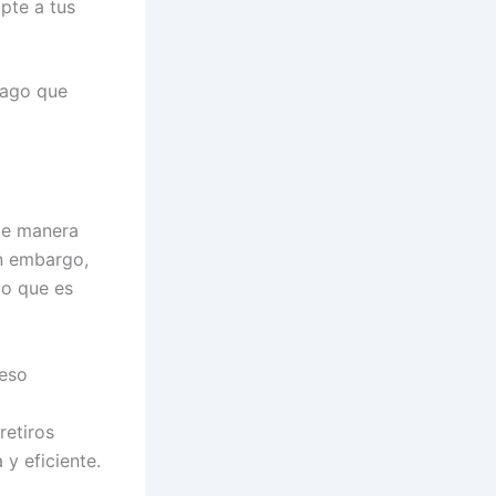
pte a tus
pago que
de manera
in embargo,
lo que es
ceso
retiros
 y eficiente.