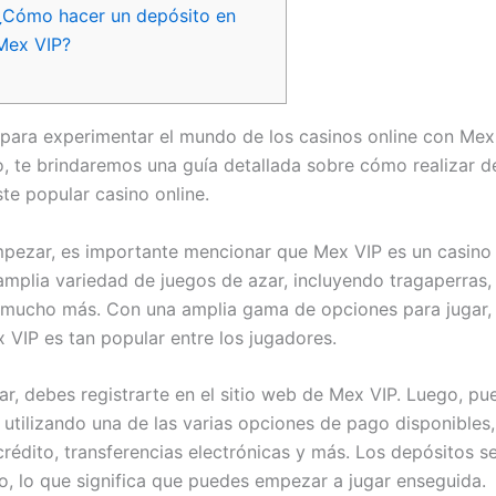
¿Cómo hacer un depósito en
Mex VIP?
o para experimentar el mundo de los casinos online con Mex
lo, te brindaremos una guía detallada sobre cómo realizar d
ste popular casino online.
pezar, es importante mencionar que Mex VIP es un casino 
amplia variedad de juegos de azar, incluyendo tragaperras, 
 mucho más. Con una amplia gama de opciones para jugar, e
 VIP es tan popular entre los jugadores.
r, debes registrarte en el sitio web de Mex VIP. Luego, pu
 utilizando una de las varias opciones de pago disponible
 crédito, transferencias electrónicas y más. Los depósitos 
o, lo que significa que puedes empezar a jugar enseguida.