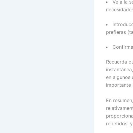
Ve a la s
necesidades
Introduc
prefieras (t
Confirma
Recuerda qu
instantánea,
en algunos 
importante s
En resumen,
relativamen
proporciona
repetidos, y