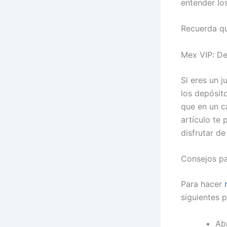
entender lo
Recuerda qu
Mex VIP: De
Si eres un 
los depósit
que en un c
artículo te
disfrutar de
Consejos pa
Para hacer
siguientes 
Abr