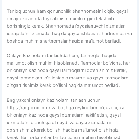
Tanloq uchun ham qonunchilik shartnomasini o’qib, qaysi
onlayn kazinoda foydalanish mumkinligini tekshirib
borishingiz kerak. Shartnomada foydalanuvchi xizmatlar,
xarajatlarni, xizmatlar haqida qayta ishlatish shartnomasi va
boshqa muhim shartnomalar haqida ma’lumot beriladi.
Onlayn kazinolarni tanlashda ham, tarmoqlar haqida
ma’lumot olish muhim hisoblanadi. Tarmoqlar bo’yicha, har
bir onlayn kazinoda qaysi tarmoqlarni qo’shishimiz kerak,
qaysi tarmoqlarni o’z ichiga olmaymiz va qaysi tarmoqlarni
o’zgartirishimiz kerak bo’lishi haqida ma’lumot beriladi.
Eng yaxshi onlayn kazinolarni tanlash uchun,
https://artpicnic.org/ va boshqa reytinglarni o’quvchi, xar
bir onlayn kazinoda qaysi xizmatlarni taklif etish, qaysi
xizmatlarni o’z ichiga olmaydi va qaysi xizmatlarni
qo’shishimiz kerak bo’lishi haqida ma’lumot olishingiz
kerak. Bu ma’lumotlar tanloq uchun muhim hisoblanadi.