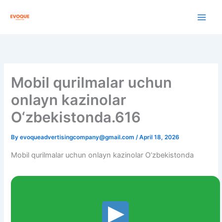
Skip
to
content
Mobil qurilmalar uchun
onlayn kazinolar
O‘zbekistonda.616
By
evoqueadvertisingcompany@gmail.com
/
April 18, 2026
Mobil qurilmalar uchun onlayn kazinolar O‘zbekistonda