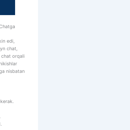
 Chatga
in edi,
yn chat,
 chat orqali
ikishlar
iga nisbatan
 kerak.
.
.