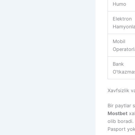
Humo
Elektron
Hamyonla
Mobil
Operatorl
Bank
O’tkazma
Xavfsizlik 
Bir paytlar 
Mostbet
xal
olib boradi.
Pasport yoki