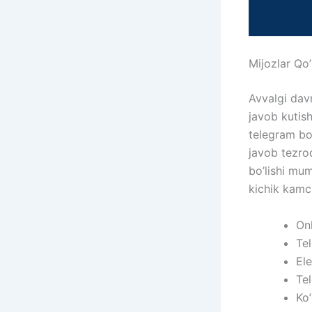
Mijozlar Qo
Avvalgi dav
javob kutis
telegram bot
javob tezroq
bo’lishi mu
kichik kamch
Onl
Tel
El
Te
Ko’