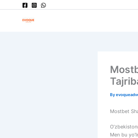
Skip
to
content
Mostbe
Tajrib
By
evoqueadv
Mostbet Shar
O’zbekistonn
Men bu yo’ln