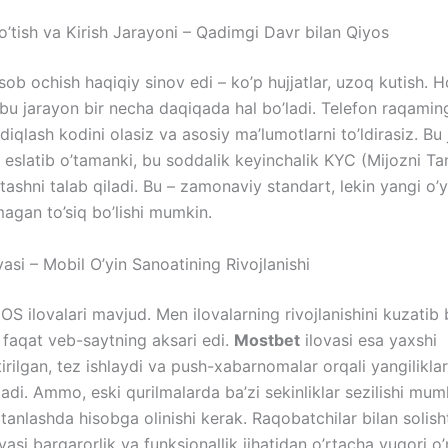
o’tish va Kirish Jarayoni – Qadimgi Davr bilan Qiyos
sob ochish haqiqiy sinov edi – ko’p hujjatlar, uzoq kutish. H
bu jarayon bir necha daqiqada hal bo’ladi. Telefon raqamin
asdiqlash kodini olasiz va asosiy ma’lumotlarni to’ldirasiz. Bu
eslatib o’tamanki, bu soddalik keyinchalik KYC (Mijozni Tan
’tashni talab qiladi. Bu – zamonaviy standart, lekin yangi o’y
agan to’siq bo’lishi mumkin.
asi – Mobil O’yin Sanoatining Rivojlanishi
OS ilovalari mavjud. Men ilovalarning rivojlanishini kuzatib
 faqat veb-saytning aksari edi.
Mostbet
ilovasi esa yaxshi
irilgan, tez ishlaydi va push-xabarnomalar orqali yangilikla
adi. Ammo, eski qurilmalarda ba’zi sekinliklar sezilishi mum
tanlashda hisobga olinishi kerak. Raqobatchilar bilan solish
vasi barqarorlik va funksionallik jihatidan o’rtacha yuqori o’