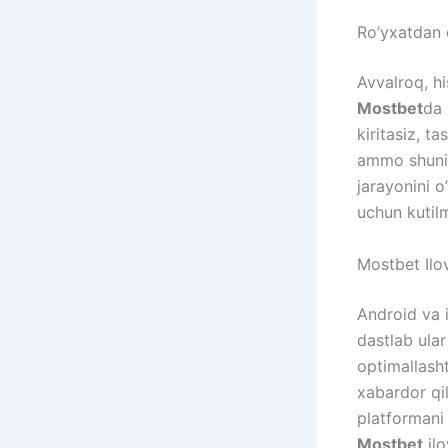
Ro’yxatdan 
Avvalroq, hi
Mostbet
da 
kiritasiz, t
ammo shuni 
jarayonini o
uchun kutilm
Mostbet Ilov
Android va i
dastlab ular
optimallasht
xabardor qil
platformani 
Mostbet
ilo