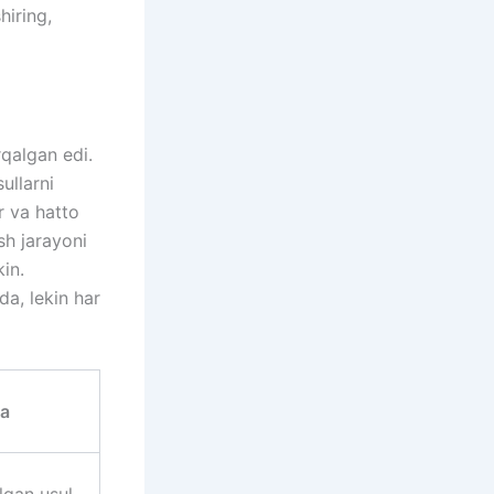
hiring,
rqalgan edi.
ullarni
r va hatto
sh jarayoni
in.
a, lekin har
ma
gan usul.