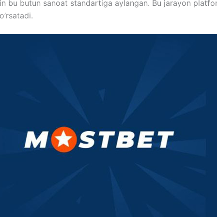
in bu butun sanoat standartiga aylangan. Bu jarayon platf
ko’rsatadi.