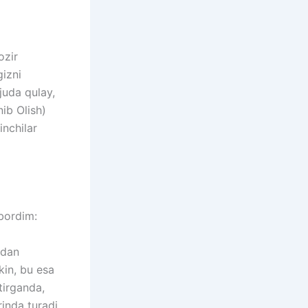
ozir
gizni
 juda qulay,
ib Olish)
inchilar
 bordim:
rdan
kin, bu esa
tirganda,
rinda turadi.