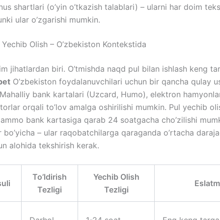
us shartlari (o’yin o’tkazish talablari) – ularni har doim teks
nki ular o’zgarishi mumkin.
a Yechib Olish – O’zbekiston Kontekstida
 jihatlardan biri. O’tmishda naqd pul bilan ishlash keng ta
bet
O’zbekiston foydalanuvchilari uchun bir qancha qulay us
. Mahalliy bank kartalari (Uzcard, Humo), elektron hamyonla
orlar orqali to’lov amalga oshirilishi mumkin. Pul yechib oli
 ammo bank kartasiga qarab 24 soatgacha cho’zilishi mumk
r bo’yicha – ular raqobatchilarga qaraganda o’rtacha darajad
un alohida tekshirish kerak.
To’ldirish
Yechib Olish
uli
Eslat
Tezligi
Tezligi
Darhol
1-24 soat
Eng keng tarqal