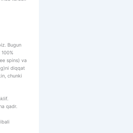
oiz. Bugun
un 100%
ee spins) va
g)ni diqqat
kin, chunki
lif.
ha qadr.
ibali