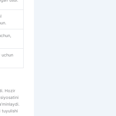
l
hun.
uchun,
r uchun
di. Hozir
siyosatini
a’minlaydi.
 tuyulishi