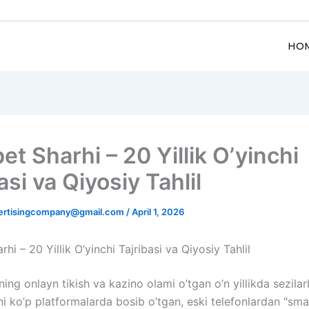
HO
t Sharhi – 20 Yillik O’yinchi
asi va Qiyosiy Tahlil
ertisingcompany@gmail.com
/
April 1, 2026
hi – 20 Yillik O’yinchi Tajribasi va Qiyosiy Tahlil
ing onlayn tikish va kazino olami o’tgan o’n yillikda sezilarl
i ko’p platformalarda bosib o’tgan, eski telefonlardan "sma