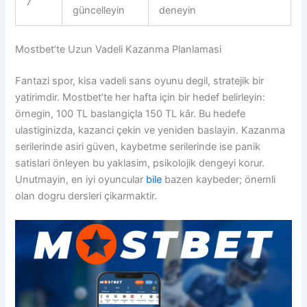
7
güncelleyin
deneyin
Mostbet’te Uzun Vadeli Kazanma Planlamasi
Fantazi spor, kisa vadeli sans oyunu degil, stratejik bir
yatirimdir. Mostbet’te her hafta için bir hedef belirleyin:
örnegin, 100 TL baslangiçla 150 TL kâr. Bu hedefe
ulastiginizda, kazanci çekin ve yeniden baslayin. Kazanma
serilerinde asiri güven, kaybetme serilerinde ise panik
satislari önleyen bu yaklasim, psikolojik dengeyi korur.
Unutmayin, en iyi oyuncular
bile
bazen kaybeder; önemli
olan dogru dersleri çikarmaktir.