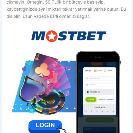
çikmayin. Örnegin, 50 TL’lik bir bütçeyle baslayip,
kaybettiginizde ayni miktari tekrar yatirmak yerine durun. Bu
disiplin, uzun vadede kârli olmanizi saglar.