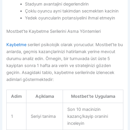
Stadyum avantajini degerlendirin
Çoklu oyuncu ayni takimdan secmekten kacinin
Yedek oyuncularin potansiyelini ihmal etmeyin
Mostbet’te Kaybetme Serilerini Asma Yöntemleri
Kaybetme
serileri psikolojik olarak yorucudur. Mostbet’te bu
anlarda, geçmis kazançlarinizi hatirlamak yerine mevcut
durumu analiz edin. Örnegin, bir turnuvada üst üste 5
kayiptan sonra 1 hafta ara verin ve stratejinizi gözden
geçirin. Asagidaki tablo, kaybetme serilerinde izlenecek
adimlari göstermektedir:
Adim
Açiklama
Mostbet’te Uygulama
Son 10 macinizin
1
Seriyi tanima
kazanç/kayip oranini
inceleyin