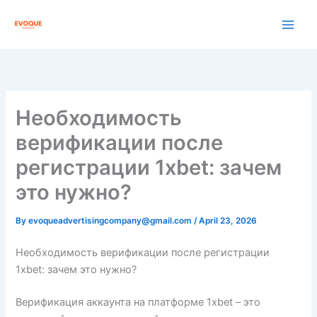
Skip
to
content
Необходимость
верификации после
регистрации 1xbet: зачем
это нужно?
By
evoqueadvertisingcompany@gmail.com
/
April 23, 2026
Необходимость верификации после регистрации
1xbet: зачем это нужно?
Верификация аккаунта на платформе 1xbet – это