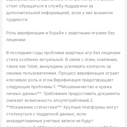
стоит обращаться в службу поддержки за
дополнительной информацией, если у них возникли
трудности.
Роль верификации в борьбе с азартными играми без
лицензии
В последние годы проблема азартных игр без лицензии
стала особенно актуальной. В связи с этим, компании,
такие как 1xbet, вынуждены усиливать контроль за
своими пользователями. Процесс верификации играет
ключевую роль в этом.Верификация предотвращает
следующие проблемы:1. **Мошенничество и кража
личных данных**: Требование предоставить документы
снижает возможность злоупотреблений.2.
**Искажение статистики**: Крупные платформы могут
столкнуться с подделкой данных, если
аккредитованные учетные записи не будут