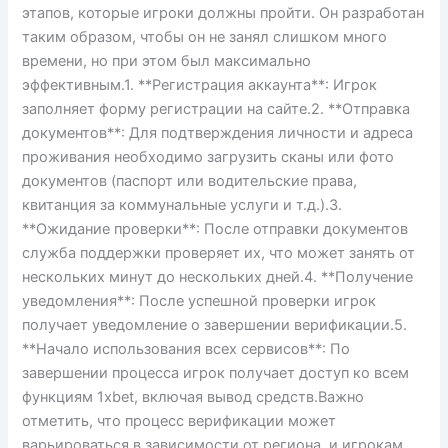
этапов, которые игроки должны пройти. Он разработан
таким образом, чтобы он не занял слишком много
времени, но при этом был максимально
эффективным.1. **Регистрация аккаунта**: Игрок
заполняет форму регистрации на сайте.2. **Отправка
документов**: Для подтверждения личности и адреса
проживания необходимо загрузить сканы или фото
документов (паспорт или водительские права,
квитанция за коммунальные услуги и т.д.).3.
**Ожидание проверки**: После отправки документов
служба поддержки проверяет их, что может занять от
нескольких минут до нескольких дней.4. **Получение
уведомления**: После успешной проверки игрок
получает уведомление о завершении верификации.5.
**Начало использования всех сервисов**: По
завершении процесса игрок получает доступ ко всем
функциям 1xbet, включая вывод средств.Важно
отметить, что процесс верификации может
варьироваться в зависимости от региона, и игрокам