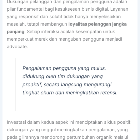
Dukungan pelanggan dan pengalaman pengguna adalah
pilar fundamental bagi kesuksesan bisnis digital. Layanan
yang responsif dan solutif tidak hanya menyelesaikan
masalah, tetapi membangun
loyalitas pelanggan jangka
panjang
. Setiap interaksi adalah kesempatan untuk
memperkuat merek dan mengubah pengguna menjadi
advocate.
Pengalaman pengguna yang mulus,
didukung oleh tim dukungan yang
proaktif, secara langsung mengurangi
tingkat churn dan meningkatkan retensi.
Investasi dalam kedua aspek ini menciptakan siklus positif:
dukungan yang unggul meningkatkan pengalaman, yang
pada gilirannya mendorong pertumbuhan organik melalui