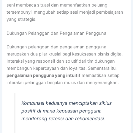
seni membaca situasi dan memanfaatkan peluang
tersembunyi, mengubah setiap sesi menjadi pembelajaran
yang strategis.
Dukungan Pelanggan dan Pengalaman Pengguna
Dukungan pelanggan dan pengalaman pengguna
merupakan dua pilar krusial bagi kesuksesan bisnis digital.
Interaksi yang responsif dan solutif dari tim dukungan
membangun kepercayaan dan loyalitas. Sementara itu,
pengalaman pengguna yang intuitif
memastikan setiap
interaksi pelanggan berjalan mulus dan menyenangkan.
Kombinasi keduanya menciptakan siklus
positif di mana kepuasan pengguna
mendorong retensi dan rekomendasi.