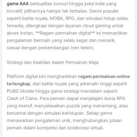
game AAA
berkualitas konsol hingga judul indie yang
inovatif, pilihannya hampir tak terbatas. Genre populer
seperti battle royale, MOBA, RPG, dan simulasi hidup selalu
tersedia, dilengkapi dengan layanan cloud gaming untuk
akses instan. **Ragam permainan digital** ini memastikan
pengalaman bermain yang selalu segar dan menarik,
sesuai dengan perkembangan tren terkini.
Strategi dan Keahlian dalam Permainan Meja
Platform digital kini menghadirkan
ragam permainan online
terlengkap
, dari battle royale yang adrenalin tinggi seperti
PUBG Mobile hingga game strategi mendalam seperti
Clash of Clans. Para pemain dapat menjelajahi dunia RPG
yang imersif, menyelesaikan puzzle yang menantang, atau
bersantai dengan simulasi kehidupan. Setiap genre
menawarkan pengalaman unik, menghubungkan jutaan
pemain dalam kompetisi dan kolaborasi virtual.