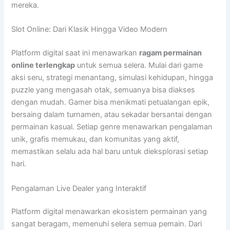
mereka.
Slot Online: Dari Klasik Hingga Video Modern
Platform digital saat ini menawarkan
ragam permainan
online terlengkap
untuk semua selera. Mulai dari game
aksi seru, strategi menantang, simulasi kehidupan, hingga
puzzle yang mengasah otak, semuanya bisa diakses
dengan mudah. Gamer bisa menikmati petualangan epik,
bersaing dalam turnamen, atau sekadar bersantai dengan
permainan kasual. Setiap genre menawarkan pengalaman
unik, grafis memukau, dan komunitas yang aktif,
memastikan selalu ada hal baru untuk dieksplorasi setiap
hari.
Pengalaman Live Dealer yang Interaktif
Platform digital menawarkan ekosistem permainan yang
sangat beragam, memenuhi selera semua pemain. Dari