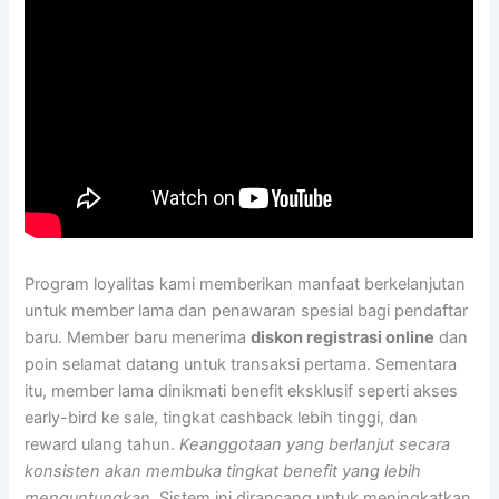
Program loyalitas kami memberikan manfaat berkelanjutan
untuk member lama dan penawaran spesial bagi pendaftar
baru. Member baru menerima
diskon registrasi online
dan
poin selamat datang untuk transaksi pertama. Sementara
itu, member lama dinikmati benefit eksklusif seperti akses
early-bird ke sale, tingkat cashback lebih tinggi, dan
reward ulang tahun.
Keanggotaan yang berlanjut secara
konsisten akan membuka tingkat benefit yang lebih
menguntungkan.
Sistem ini dirancang untuk meningkatkan