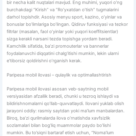
bir necha kalit nuqtalari mavjud. Eng muhimi, yuqori o’ng
burchakdagi “Kirish” va “Ro’yxatdan o’tish” tugmalarini
darhol topishdir. Asosiy menyu sport, kazino, o’yinlar va
bonuslar bo’limlariga bo’lingan. Qidiruv funksiyasi va tezkor
filtrlar (masalan, faol o’yinlar yoki yuqori koeffitsientlar)
sizga kerakli narsani tezda topishga yordam beradi.
Kamchilik sifatida, ba’zi promouterlar va bannerlar
foydalanuvchi diqqatini chalg’itishi mumkin, lekin ularni
e’tiborsiz qoldirishni o’rganish kerak.
Paripesa mobil ilovasi – qulaylik va optimallashtirish
Paripesa mobil ilovasi asosan veb-saytning mobil
versiyasidan afzallik beradi, chunki u tezroq ishlaydi va
bildirishnomalarni qo’llab-quvvatlaydi. Ilovani yuklab olish
jarayoni oddiy: rasmiy saytdan yoki ma’lum manbalardan.
Biroq, ba’zi qurilmalarda ilova o’rnatishda xavfsizlik
sozlamalari bilan bog’liq muammolar paydo bo’lishi
mumkin. Bu to’siqni bartaraf etish uchun, “Noma’lum