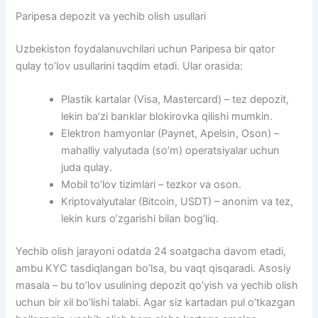
Paripesa depozit va yechib olish usullari
Uzbekiston foydalanuvchilari uchun Paripesa bir qator
qulay to’lov usullarini taqdim etadi. Ular orasida:
Plastik kartalar (Visa, Mastercard) – tez depozit,
lekin ba’zi banklar blokirovka qilishi mumkin.
Elektron hamyonlar (Paynet, Apelsin, Oson) –
mahalliy valyutada (so’m) operatsiyalar uchun
juda qulay.
Mobil to’lov tizimlari – tezkor va oson.
Kriptovalyutalar (Bitcoin, USDT) – anonim va tez,
lekin kurs o’zgarishi bilan bog’liq.
Yechib olish jarayoni odatda 24 soatgacha davom etadi,
ambu KYC tasdiqlangan bo’lsa, bu vaqt qisqaradi. Asosiy
masala – bu to’lov usulining depozit qo’yish va yechib olish
uchun bir xil bo’lishi talabi. Agar siz kartadan pul o’tkazgan