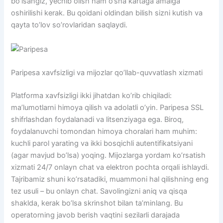
bo’lsangiz, yechib olish ham o’sha kartaga amalga
oshirilishi kerak. Bu qoidani oldindan bilish sizni kutish va
qayta to’lov so’rovlaridan saqlaydi.
Paripesa xavfsizligi va mijozlar qo’llab-quvvatlash xizmati
Platforma xavfsizligi ikki jihatdan ko’rib chiqiladi:
ma’lumotlarni himoya qilish va adolatli o’yin. Paripesa SSL
shifrlashdan foydalanadi va litsenziyaga ega. Biroq,
foydalanuvchi tomondan himoya choralari ham muhim:
kuchli parol yarating va ikki bosqichli autentifikatsiyani
(agar mavjud bo’lsa) yoqing. Mijozlarga yordam ko’rsatish
xizmati 24/7 onlayn chat va elektron pochta orqali ishlaydi.
Tajribamiz shuni ko’rsatadiki, muammoni hal qilishning eng
tez usuli – bu onlayn chat. Savolingizni aniq va qisqa
shaklda, kerak bo’lsa skrinshot bilan ta’minlang. Bu
operatorning javob berish vaqtini sezilarli darajada