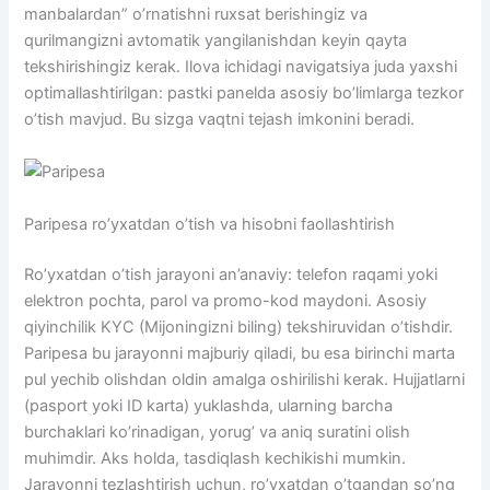
manbalardan” o’rnatishni ruxsat berishingiz va
qurilmangizni avtomatik yangilanishdan keyin qayta
tekshirishingiz kerak. Ilova ichidagi navigatsiya juda yaxshi
optimallashtirilgan: pastki panelda asosiy bo’limlarga tezkor
o’tish mavjud. Bu sizga vaqtni tejash imkonini beradi.
Paripesa ro’yxatdan o’tish va hisobni faollashtirish
Ro’yxatdan o’tish jarayoni an’anaviy: telefon raqami yoki
elektron pochta, parol va promo-kod maydoni. Asosiy
qiyinchilik KYC (Mijoningizni biling) tekshiruvidan o’tishdir.
Paripesa bu jarayonni majburiy qiladi, bu esa birinchi marta
pul yechib olishdan oldin amalga oshirilishi kerak. Hujjatlarni
(pasport yoki ID karta) yuklashda, ularning barcha
burchaklari ko’rinadigan, yorug’ va aniq suratini olish
muhimdir. Aks holda, tasdiqlash kechikishi mumkin.
Jarayonni tezlashtirish uchun, ro’yxatdan o’tgandan so’ng