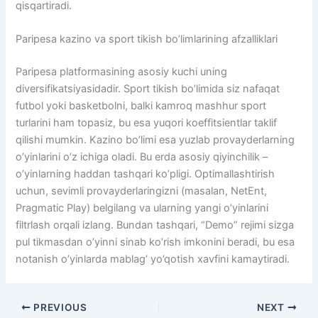
qisqartiradi.
Paripesa kazino va sport tikish bo’limlarining afzalliklari
Paripesa platformasining asosiy kuchi uning
diversifikatsiyasidadir. Sport tikish bo’limida siz nafaqat
futbol yoki basketbolni, balki kamroq mashhur sport
turlarini ham topasiz, bu esa yuqori koeffitsientlar taklif
qilishi mumkin. Kazino bo’limi esa yuzlab provayderlarning
o’yinlarini o’z ichiga oladi. Bu erda asosiy qiyinchilik –
o’yinlarning haddan tashqari ko’pligi. Optimallashtirish
uchun, sevimli provayderlaringizni (masalan, NetEnt,
Pragmatic Play) belgilang va ularning yangi o’yinlarini
filtrlash orqali izlang. Bundan tashqari, “Demo” rejimi sizga
pul tikmasdan o’yinni sinab ko’rish imkonini beradi, bu esa
notanish o’yinlarda mablag’ yo’qotish xavfini kamaytiradi.
PREVIOUS
NEXT