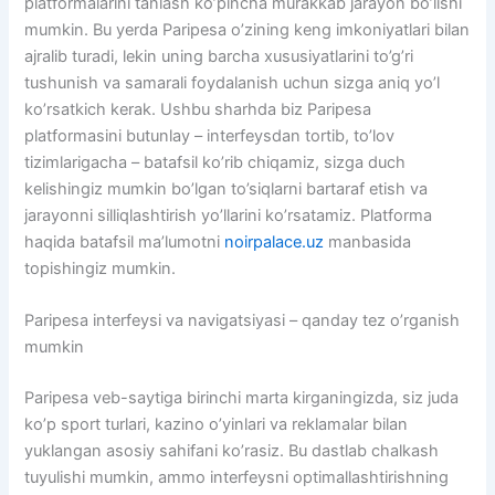
platformalarini tanlash ko’pincha murakkab jarayon bo’lishi
mumkin. Bu yerda Paripesa o’zining keng imkoniyatlari bilan
ajralib turadi, lekin uning barcha xususiyatlarini to’g’ri
tushunish va samarali foydalanish uchun sizga aniq yo’l
ko’rsatkich kerak. Ushbu sharhda biz Paripesa
platformasini butunlay – interfeysdan tortib, to’lov
tizimlarigacha – batafsil ko’rib chiqamiz, sizga duch
kelishingiz mumkin bo’lgan to’siqlarni bartaraf etish va
jarayonni silliqlashtirish yo’llarini ko’rsatamiz. Platforma
haqida batafsil ma’lumotni
noirpalace.uz
manbasida
topishingiz mumkin.
Paripesa interfeysi va navigatsiyasi – qanday tez o’rganish
mumkin
Paripesa veb-saytiga birinchi marta kirganingizda, siz juda
ko’p sport turlari, kazino o’yinlari va reklamalar bilan
yuklangan asosiy sahifani ko’rasiz. Bu dastlab chalkash
tuyulishi mumkin, ammo interfeysni optimallashtirishning