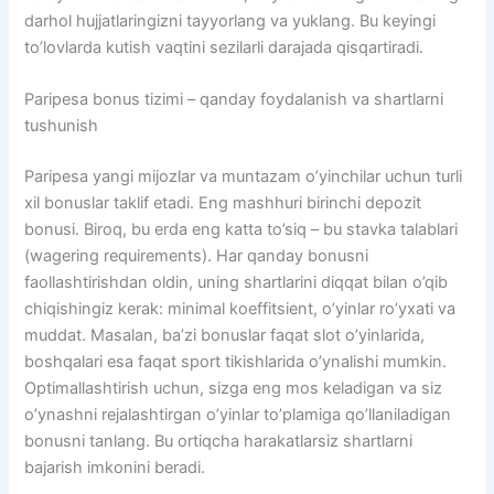
darhol hujjatlaringizni tayyorlang va yuklang. Bu keyingi
to’lovlarda kutish vaqtini sezilarli darajada qisqartiradi.
Paripesa bonus tizimi – qanday foydalanish va shartlarni
tushunish
Paripesa yangi mijozlar va muntazam o’yinchilar uchun turli
xil bonuslar taklif etadi. Eng mashhuri birinchi depozit
bonusi. Biroq, bu erda eng katta to’siq – bu stavka talablari
(wagering requirements). Har qanday bonusni
faollashtirishdan oldin, uning shartlarini diqqat bilan o’qib
chiqishingiz kerak: minimal koeffitsient, o’yinlar ro’yxati va
muddat. Masalan, ba’zi bonuslar faqat slot o’yinlarida,
boshqalari esa faqat sport tikishlarida o’ynalishi mumkin.
Optimallashtirish uchun, sizga eng mos keladigan va siz
o’ynashni rejalashtirgan o’yinlar to’plamiga qo’llaniladigan
bonusni tanlang. Bu ortiqcha harakatlarsiz shartlarni
bajarish imkonini beradi.