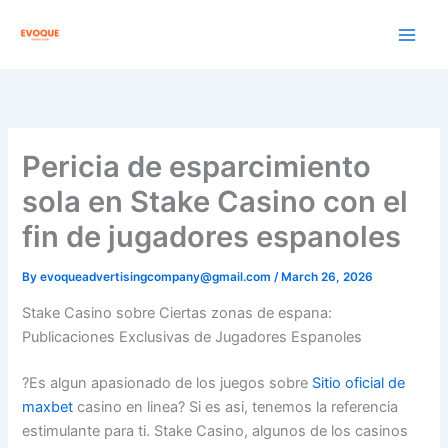
Skip
to
content
Pericia de esparcimiento
sola en Stake Casino con el
fin de jugadores espanoles
By
evoqueadvertisingcompany@gmail.com
/
March 26, 2026
Stake Casino sobre Ciertas zonas de espana:
Publicaciones Exclusivas de Jugadores Espanoles
?Es algun apasionado de los juegos sobre
Sitio oficial de
maxbet
casino en linea? Si es asi, tenemos la referencia
estimulante para ti. Stake Casino, algunos de los casinos