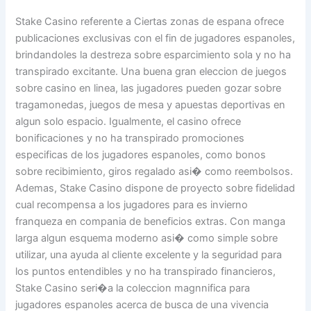
Stake Casino referente a Ciertas zonas de espana ofrece
publicaciones exclusivas con el fin de jugadores espanoles,
brindandoles la destreza sobre esparcimiento sola y no ha
transpirado excitante. Una buena gran eleccion de juegos
sobre casino en linea, las jugadores pueden gozar sobre
tragamonedas, juegos de mesa y apuestas deportivas en
algun solo espacio. Igualmente, el casino ofrece
bonificaciones y no ha transpirado promociones
especificas de los jugadores espanoles, como bonos
sobre recibimiento, giros regalado asi� como reembolsos.
Ademas, Stake Casino dispone de proyecto sobre fidelidad
cual recompensa a los jugadores para es invierno
franqueza en compania de beneficios extras. Con manga
larga algun esquema moderno asi� como simple sobre
utilizar, una ayuda al cliente excelente y la seguridad para
los puntos entendibles y no ha transpirado financieros,
Stake Casino seri�a la coleccion magnnifica para
jugadores espanoles acerca de busca de una vivencia