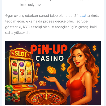
komissiyasız
Əgər çıxarış edərkən sənəd tələb olunarsa, 24
saat
ərzində
təqdim edin. Əks halda proses gecikə bilər. Təcrübə
göstərir ki, KYC təsdiqi olan istifadəçilər üçün çıxarış limiti
daha yüksəkdir.