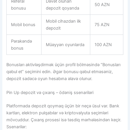
Referal
Dəvət olunan
50 AZN
bonusu
depozit qoyanda
Mobil cihazdan ilk
Mobil bonus
75 AZN
depozit
Pərakəndə
Müəyyən oyunlarda
100 AZN
bonus
Bonusları aktivləşdirmək üçün profil bölməsində “Bonusları
qəbul et” seçimini edin. Əgər bonusu qəbul etməsəniz,
depozit sadəcə oyun hesabına əlavə olunur.
Pin Up depozit və çıxarış – ödəniş ssenariləri
Platformada depozit qoymaq üçün bir neçə üsul var. Bank
kartları, elektron pulqabılar və kriptovalyuta seçimləri
mövcuddur. Çıxarış prosesi isə təsdiq mərhələsindən keçir.
Ssenarilər: