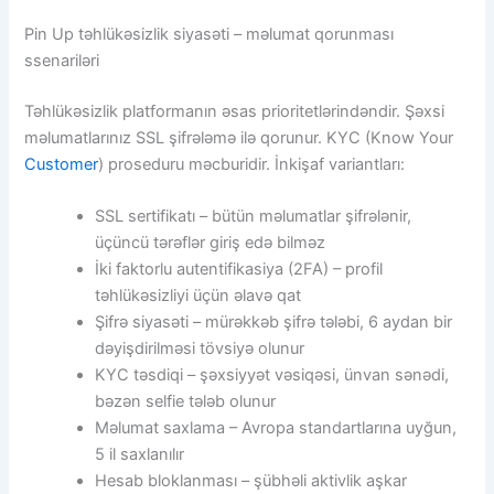
Pin Up təhlükəsizlik siyasəti – məlumat qorunması
ssenariləri
Təhlükəsizlik platformanın əsas prioritetlərindəndir. Şəxsi
məlumatlarınız SSL şifrələmə ilə qorunur. KYC (Know Your
Customer
) proseduru məcburidir. İnkişaf variantları:
SSL sertifikatı – bütün məlumatlar şifrələnir,
üçüncü tərəflər giriş edə bilməz
İki faktorlu autentifikasiya (2FA) – profil
təhlükəsizliyi üçün əlavə qat
Şifrə siyasəti – mürəkkəb şifrə tələbi, 6 aydan bir
dəyişdirilməsi tövsiyə olunur
KYC təsdiqi – şəxsiyyət vəsiqəsi, ünvan sənədi,
bəzən selfie tələb olunur
Məlumat saxlama – Avropa standartlarına uyğun,
5 il saxlanılır
Hesab bloklanması – şübhəli aktivlik aşkar