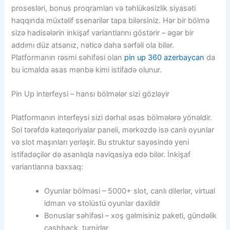
prosesləri, bonus proqramları və təhlükəsizlik siyasəti
haqqında müxtəlif ssenarilər tapa bilərsiniz. Hər bir bölmə
sizə hadisələrin inkişaf variantlarını göstərir – əgər bir
addımı düz atsanız, nəticə daha sərfəli ola bilər.
Platformanın rəsmi səhifəsi olan
pin up 360 azerbaycan
da
bu icmalda əsas mənbə kimi istifadə olunur.
Pin Up interfeysi – hansı bölmələr sizi gözləyir
Platformanın interfeysi sizi dərhal əsas bölmələrə yönəldir.
Sol tərəfdə kateqoriyalar paneli, mərkəzdə isə canlı oyunlar
və slot maşınları yerləşir. Bu struktur sayəsində yeni
istifadəçilər də asanlıqla naviqasiya edə bilər. İnkişaf
variantlarına baxsaq:
Oyunlar bölməsi – 5000+ slot, canlı dilerlər, virtual
idman və stolüstü oyunlar daxildir
Bonuslar səhifəsi – xoş gəlmisiniz paketi, gündəlik
cashback, turnirlər