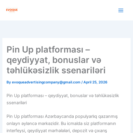
Skip
to
content
Pin Up platforması –
qeydiyyat, bonuslar və
təhlükəsizlik ssenariləri
By
evoqueadvertisingcompany@gmail.com
/
April 25, 2026
Pin Up platforması – qeydiyyat, bonuslar və təhlükəsizlik
ssenariləri
Pin Up platforması Azərbaycanda populyarlıq qazanmış
onlayn əyləncə mərkəzidir. Bu icmalda siz platformanın
interfeysi, qeydiyyat mərhələləri, depozit və çıxarış