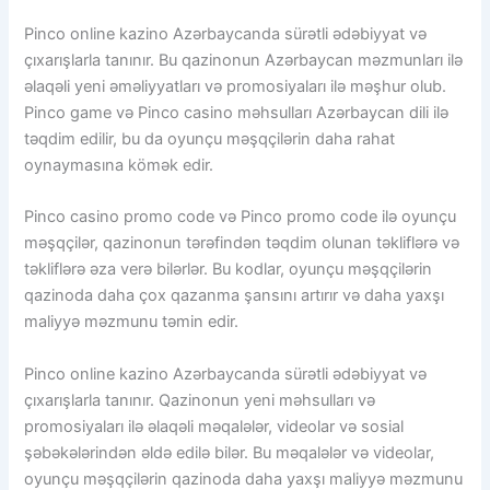
Pinco online kazino Azərbaycanda sürətli ədəbiyyat və
çıxarışlarla tanınır. Bu qazinonun Azərbaycan məzmunları ilə
əlaqəli yeni əməliyyatları və promosiyaları ilə məşhur olub.
Pinco game və Pinco casino məhsulları Azərbaycan dili ilə
təqdim edilir, bu da oyunçu məşqçilərin daha rahat
oynaymasına kömək edir.
Pinco casino promo code və Pinco promo code ilə oyunçu
məşqçilər, qazinonun tərəfindən təqdim olunan təkliflərə və
təkliflərə əza verə bilərlər. Bu kodlar, oyunçu məşqçilərin
qazinoda daha çox qazanma şansını artırır və daha yaxşı
maliyyə məzmunu təmin edir.
Pinco online kazino Azərbaycanda sürətli ədəbiyyat və
çıxarışlarla tanınır. Qazinonun yeni məhsulları və
promosiyaları ilə əlaqəli məqalələr, videolar və sosial
şəbəkələrindən əldə edilə bilər. Bu məqalələr və videolar,
oyunçu məşqçilərin qazinoda daha yaxşı maliyyə məzmunu