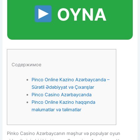
OYNA
Содержимое
Pinco Online Kazino Azərbaycanda –
Sürətli Ədəbiyyat və Çıxarışlar
Pinco Casino Azərbaycanda
Pinco Online Kazino haqqında
məlumatlar və təlimatlar
Pinko Casino Azərbaycanın məşhur və populyar oyun