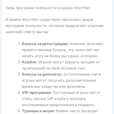
Типы программ лояльности в казино Мостбет
В казино Мостбет существует несколько видов
программ лояльности, которые предлагают игрокам
широкий спектр выгод:
Бонусы за регистрацию:
Новички получают
приветственные бонусы, что помогает им
начать игру на более выгодных условиях.
Кэшбэк:
Игроки могут вернуть процент от
проигрышей на свой игровой счет.
Бонусы за депозиты:
За пополнение счета
игроки могут получить дополнительные
денежные средства или фриспины.
VIP-программа:
Постоянные игроки могут
стать частью VIP-клуба и получать
эксклюзивные предложения и подарки.
Турниры и акции:
Казино часто проводит