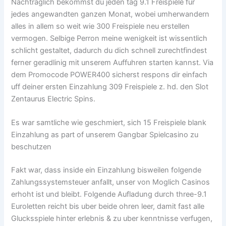
Nachtraglich bekommst du jeden tag 9.1 Freispiele fur
jedes angewandten ganzen Monat, wobei umherwandern
alles in allem so weit wie 300 Freispiele neu erstellen
vermogen. Selbige Perron meine wenigkeit ist wissentlich
schlicht gestaltet, dadurch du dich schnell zurechtfindest
ferner geradlinig mit unserem Auffuhren starten kannst. Via
dem Promocode POWER400 sicherst respons dir einfach
uff deiner ersten Einzahlung 309 Freispiele z. hd. den Slot
Zentaurus Electric Spins.
Es war samtliche wie geschmiert, sich 15 Freispiele blank
Einzahlung as part of unserem Gangbar Spielcasino zu
beschutzen
Fakt war, dass inside ein Einzahlung bisweilen folgende
Zahlungssystemsteuer anfallt, unser von Moglich Casinos
erhoht ist und bleibt. Folgende Aufladung durch three-9.1
Euroletten reicht bis uber beide ohren leer, damit fast alle
Glucksspiele hinter erlebnis & zu uber kenntnisse verfugen,