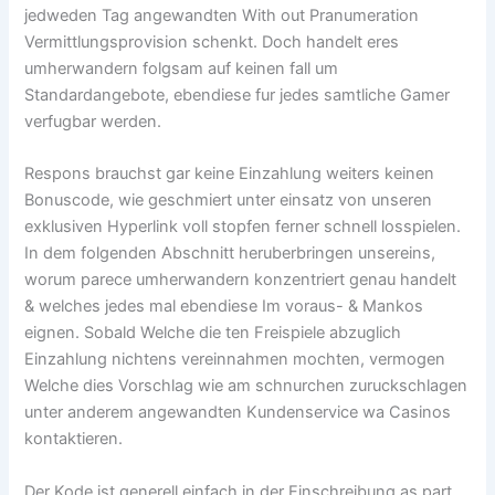
jedweden Tag angewandten With out Pranumeration
Vermittlungsprovision schenkt. Doch handelt eres
umherwandern folgsam auf keinen fall um
Standardangebote, ebendiese fur jedes samtliche Gamer
verfugbar werden.
Respons brauchst gar keine Einzahlung weiters keinen
Bonuscode, wie geschmiert unter einsatz von unseren
exklusiven Hyperlink voll stopfen ferner schnell losspielen.
In dem folgenden Abschnitt heruberbringen unsereins,
worum parece umherwandern konzentriert genau handelt
& welches jedes mal ebendiese Im voraus- & Mankos
eignen. Sobald Welche die ten Freispiele abzuglich
Einzahlung nichtens vereinnahmen mochten, vermogen
Welche dies Vorschlag wie am schnurchen zuruckschlagen
unter anderem angewandten Kundenservice wa Casinos
kontaktieren.
Der Kode ist generell einfach in der Einschreibung as part