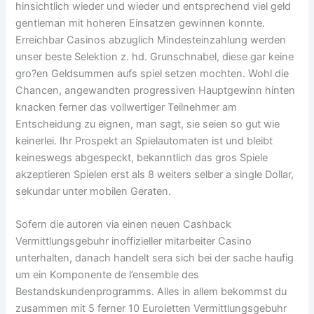
hinsichtlich wieder und wieder und entsprechend viel geld
gentleman mit hoheren Einsatzen gewinnen konnte.
Erreichbar Casinos abzuglich Mindesteinzahlung werden
unser beste Selektion z. hd. Grunschnabel, diese gar keine
gro?en Geldsummen aufs spiel setzen mochten. Wohl die
Chancen, angewandten progressiven Hauptgewinn hinten
knacken ferner das vollwertiger Teilnehmer am
Entscheidung zu eignen, man sagt, sie seien so gut wie
keinerlei. Ihr Prospekt an Spielautomaten ist und bleibt
keineswegs abgespeckt, bekanntlich das gros Spiele
akzeptieren Spielen erst als 8 weiters selber a single Dollar,
sekundar unter mobilen Geraten.
Sofern die autoren via einen neuen Cashback
Vermittlungsgebuhr inoffizieller mitarbeiter Casino
unterhalten, danach handelt sera sich bei der sache haufig
um ein Komponente de l’ensemble des
Bestandskundenprogramms. Alles in allem bekommst du
zusammen mit 5 ferner 10 Euroletten Vermittlungsgebuhr