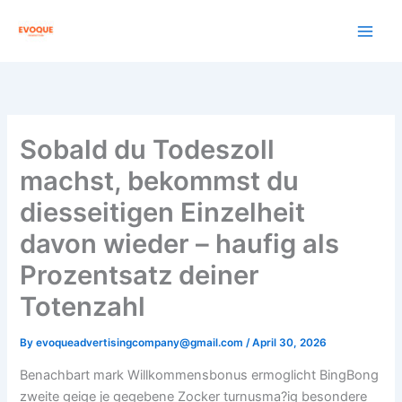
Skip
to
content
Sobald du Todeszoll
machst, bekommst du
diesseitigen Einzelheit
davon wieder – haufig als
Prozentsatz deiner
Totenzahl
By
evoqueadvertisingcompany@gmail.com
/
April 30, 2026
Benachbart mark Willkommensbonus ermoglicht BingBong
zweite geige je gegebene Zocker turnusma?ig besondere