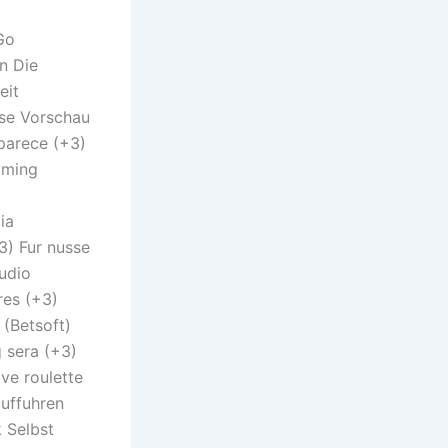
Go
n Die
eit
ese Vorschau
parece (+3)
aming
ia
3) Fur nusse
udio
res (+3)
 (Betsoft)
 sera (+3)
ve roulette
auffuhren
 Selbst