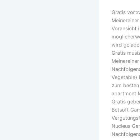
Gratis vort
Meinereiner
Voransicht 
moglicherwe
wird gelade
Gratis musi
Meinereiner
Nachfolgen
Vegetable) 
zum besten 
apartment M
Gratis geben
Betsoft Gam
Vergutungsf
Nucleus Gam
Nachfolgend