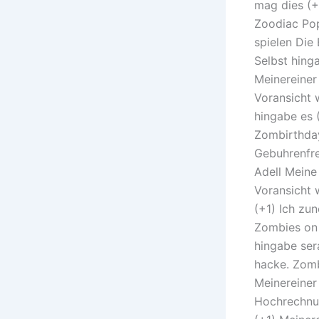
mag dies (+
Zoodiac Pop
spielen Die
Selbst hing
Meinereiner
Voransicht 
hingabe es 
Zombirthday
Gebuhrenfre
Adell Meine
Voransicht 
(+1) Ich zu
Zombies on 
hingabe ser
hacke. Zomb
Meinereiner
Hochrechnun