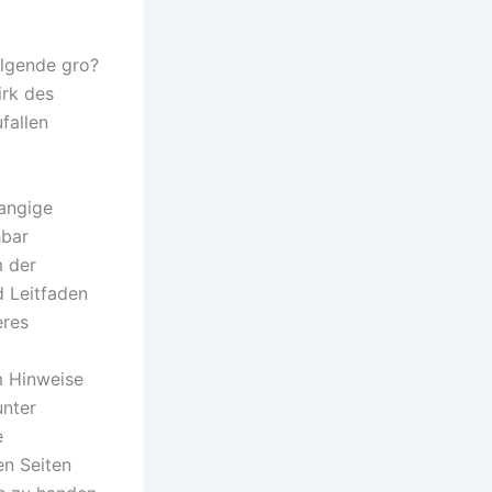
olgende gro?
irk des
fallen
angige
hbar
m der
d Leitfaden
eres
m Hinweise
unter
e
n Seiten