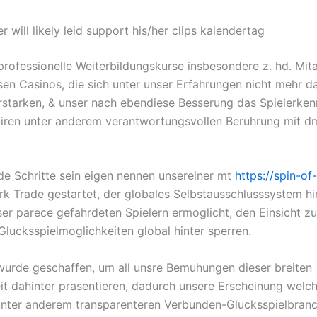
 will likely leid support his/her clips kalendertag
professionelle Weiterbildungskurse insbesondere z. hd. Mit
en Casinos, die sich unter unser Erfahrungen nicht mehr d
erstarken, & unser nach ebendiese Besserung das Spielerken
airen unter anderem verantwortungsvollen Beruhrung mit d
e Schritte sein eigen nennen unsereiner mt
https://spin-of
k Trade gestartet, der globales Selbstausschlusssystem hi
er parece gefahrdeten Spielern ermoglicht, den Einsicht zu
lucksspielmoglichkeiten global hinter sperren.
wurde geschaffen, um all unsre Bemuhungen dieser breiten
it dahinter prasentieren, dadurch unsere Erscheinung welc
unter anderem transparenteren Verbunden-Glucksspielbran