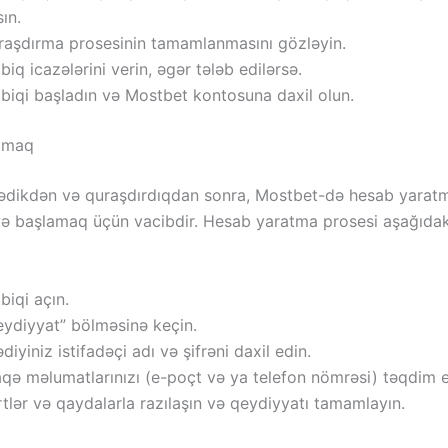
ın.
raşdırma prosesinin tamamlanmasını gözləyin.
biq icazələrini verin, əgər tələb edilərsə.
tbiqi başladın və Mostbet kontosuna daxil olun.
tmaq
lədikdən və quraşdırdıqdan sonra, Mostbet-də hesab yaratma
ə başlamaq üçün vacibdir. Hesab yaratma prosesi aşağıdak
biqi açın.
eydiyyat” bölməsinə keçin.
ədiyiniz istifadəçi adı və şifrəni daxil edin.
aqə məlumatlarınızı (e-poçt və ya telefon nömrəsi) təqdim e
tlər və qaydalarla razılaşın və qeydiyyatı tamamlayın.