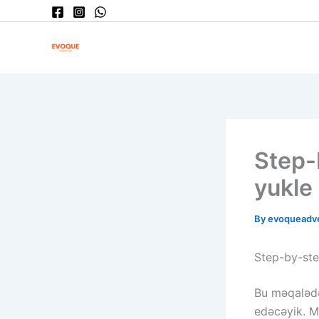
Skip
to
content
Step-
yukle 
By
evoqueadv
Step-by-ste
Bu məqalədə
edəcəyik. Mo