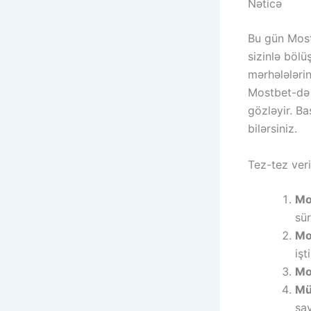
Nəticə
Bu gün Most
sizinlə böl
mərhələləri
Mostbet-də 
gözləyir. Ba
bilərsiniz.
Tez-tez veri
Mo
sür
Mo
iş
Mo
Mü
say