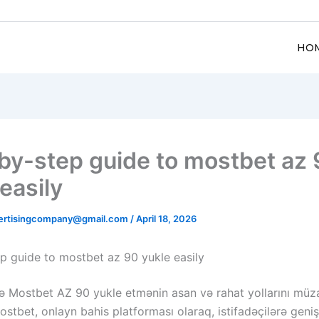
HO
by-step guide to mostbet az
easily
ertisingcompany@gmail.com
/
April 18, 2026
p guide to mostbet az 90 yukle easily
 Mostbet AZ 90 yukle etmənin asan və rahat yollarını müz
stbet, onlayn bahis platforması olaraq, istifadəçilərə geni