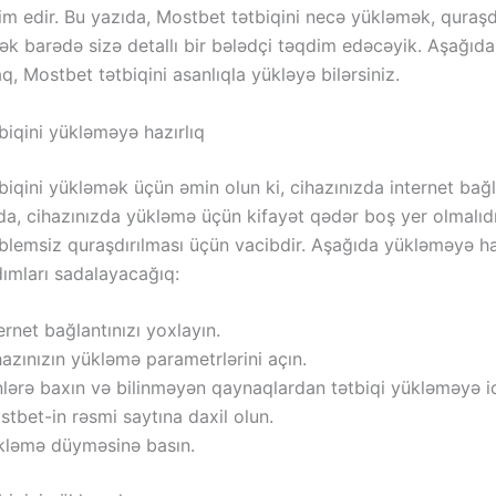
im edir. Bu yazıda, Mostbet tətbiqini necə yükləmək, quraş
ək barədə sizə detallı bir bələdçi təqdim edəcəyik. Aşağıda
q, Mostbet tətbiqini asanlıqla yükləyə bilərsiniz.
biqini yükləməyə hazırlıq
iqini yükləmək üçün əmin olun ki, cihazınızda internet bağla
a, cihazınızda yükləmə üçün kifayət qədər boş yer olmalıdı
oblemsiz quraşdırılması üçün vacibdir. Aşağıda yükləməyə ha
dımları sadalayacağıq:
ernet bağlantınızı yoxlayın.
azınızın yükləmə parametrlərini açın.
nlərə baxın və bilinməyən qaynaqlardan tətbiqi yükləməyə i
tbet-in rəsmi saytına daxil olun.
kləmə düyməsinə basın.