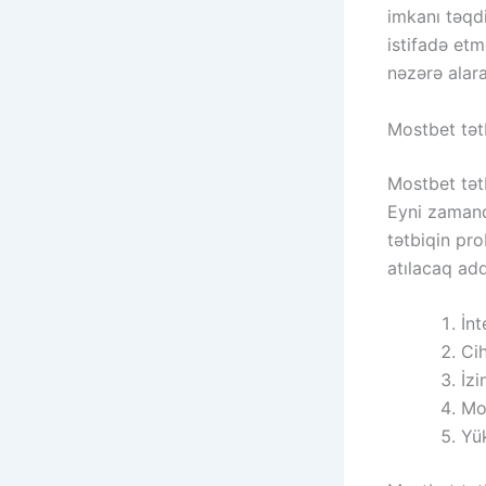
imkanı təqd
istifadə etm
nəzərə alara
Mostbet tət
Mostbet tətb
Eyni zamand
tətbiqin pr
atılacaq ad
İnt
Cih
İzi
Mos
Yü