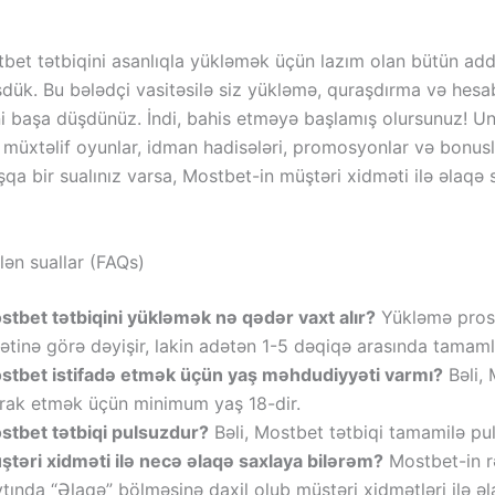
bet tətbiqini asanlıqla yükləmək üçün lazım olan bütün add
üşdük. Bu bələdçi vasitəsilə siz yükləmə, quraşdırma və hes
ni başa düşdünüz. İndi, bahis etməyə başlamış olursunuz! Un
müxtəlif oyunlar, idman hadisələri, promosyonlar və bonusla
şqa bir sualınız varsa, Mostbet-in müştəri xidməti ilə əlaqə
lən suallar (FAQs)
stbet tətbiqini yükləmək nə qədər vaxt alır?
Yükləmə prose
ətinə görə dəyişir, lakin adətən 1-5 dəqiqə arasında tamaml
stbet istifadə etmək üçün yaş məhdudiyyəti varmı?
Bəli,
tirak etmək üçün minimum yaş 18-dir.
stbet tətbiqi pulsuzdur?
Bəli, Mostbet tətbiqi tamamilə pu
ştəri xidməti ilə necə əlaqə saxlaya bilərəm?
Mostbet-in r
tında “Əlaqə” bölməsinə daxil olub müştəri xidmətləri ilə ə