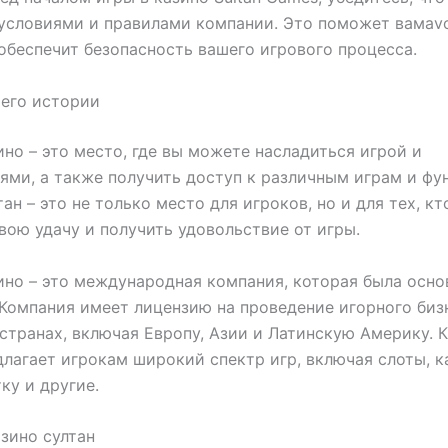
условиями и правилами компании. Это поможет вамav
обеспечит безопасность вашего игрового процесса.
 его истории
ино – это место, где вы можете насладиться игрой и
ями, а также получить доступ к различным играм и фу
ан – это не только место для игроков, но и для тех, кт
вою удачу и получить удовольствие от игры.
ино – это международная компания, которая была осно
 Компания имеет лицензию на проведение игорного биз
странах, включая Европу, Азии и Латинскую Америку. 
длагает игрокам широкий спектр игр, включая слоты, 
ку и другие.
зино султан