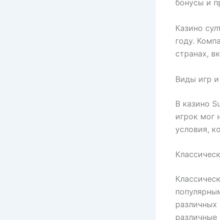
бонусы и 
Казино сул
году. Комп
странах, в
Виды игр и
В казино S
игрок мог 
условия, к
Классичес
Классическ
популярным
различных 
различные 