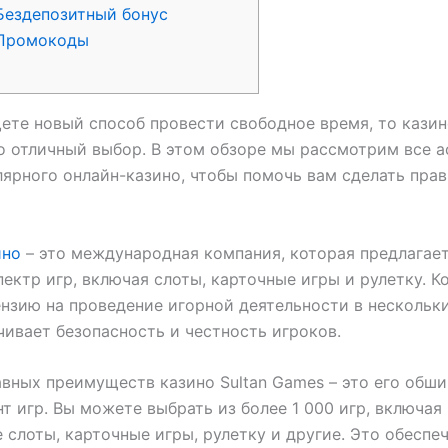
Бездепозитный бонус
Промокоды
ете новый способ провести свободное время, то казин
о отличный выбор. В этом обзоре мы рассмотрим все 
лярного онлайн-казино, чтобы помочь вам сделать пра
ино
– это международная компания, которая предлагае
ектр игр, включая слоты, карточные игры и рулетку. К
нзию на проведение игорной деятельности в нескольки
чивает безопасность и честность игроков.
авных преимуществ казино Sultan Games – это его обш
т игр. Вы можете выбрать из более 1 000 игр, включая
 слоты, карточные игры, рулетку и другие. Это обеспе