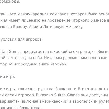
промокоды.
тан – это международная компания, которая была осно
ания имеет лицензию на проведение игорного бизнеса 
ключая Европу, Азии и Латинскую Америку.
 условия для игроков
ultan Games предлагается широкий спектр игр, чтобы 
найти что-то для себя. Ниже мы рассмотрим основные 
оторые необходимо знать игрокам.
кие игры
ие игры, такие как рулетка, бэккарат и блэкджек, оста
и среди игроков. В казино Sultan Games они доступны
вариантах, включая американский и европейский рулет
варианты блэкджека.