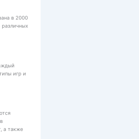
вана в 2000
в различных
каждый
типы игр и
ются
 в
, а также