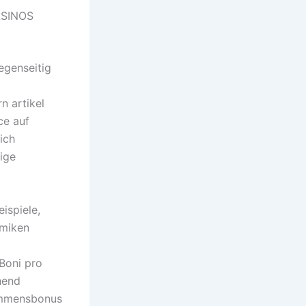
ASINOS
egenseitig
n artikel
ce auf
ich
ige
ispiele,
amiken
 Boni pro
hend
kommensbonus