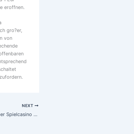
e eroffnen.
a
ch gro?er,
on von
rechende
 offenbaren
entsprechend
chaltet
zufordern.
NEXT
Trustly � inside der Spielcasino superschnell, fremd unter anderem auf jeden fall fallen