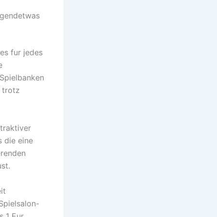
irgendetwas
es fur jedes
e
-Spielbanken
 trotz
traktiver
 die eine
erenden
st.
it
Spielsalon-
s 1 Eur