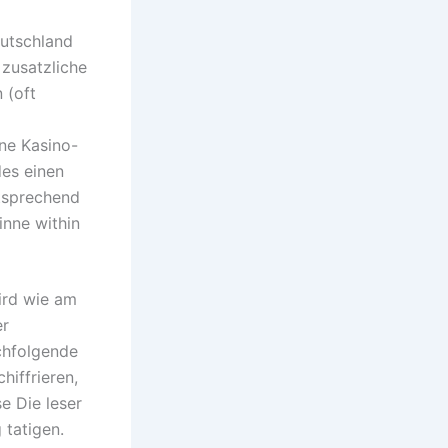
eutschland
 zusatzliche
 (oft
ne Kasino-
des einen
ntsprechend
inne within
wird wie am
er
chfolgende
iffrieren,
e Die leser
 tatigen.