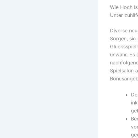
Wie Hoch Is
Unter zuhil
Diverse neu
Sorgen, sic
Glucksspiel
unwahr. Es 
nachfolgend
Spielsalon 
Bonusangebo
De
in
ge
Be
vo
ge