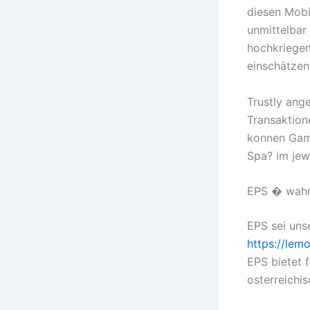
diesen Mobi
unmittelbar
hochkriegen
einschätzen
Trustly ang
Transaktion
konnen Gam
Spa? im jew
EPS � wahrl
EPS sei uns
https://lem
EPS bietet 
osterreichi