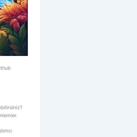
ethub
bilirsiniz?
nlemler.
rdımcı