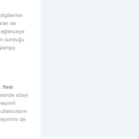
ilgilerinin
emler de
e eğlenceye
nun sunduğu
şlangıç
.
Yeni
esinde siteyi
neyimli
ullanıcıların
neyimini de