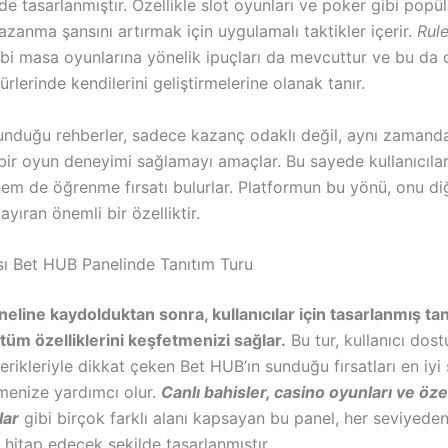
de tasarlanmıştır. Özellikle slot oyunları ve poker gibi popül
zanma şansını artırmak için uygulamalı taktikler içerir.
Rule
bi masa oyunlarına yönelik ipuçları da mevcuttur ve bu da 
türlerinde kendilerini geliştirmelerine olanak tanır.
unduğu rehberler, sadece kazanç odaklı değil, aynı zamanda
bir oyun deneyimi sağlamayı amaçlar. Bu sayede kullanıcıla
hem de öğrenme fırsatı bulurlar. Platformun bu yönü, onu di
ayıran önemli bir özelliktir.
sı Bet HUB Panelinde Tanıtım Turu
eline kaydolduktan sonra, kullanıcılar için tasarlanmış tan
tüm özelliklerini keşfetmenizi sağlar.
Bu tur, kullanıcı dos
erikleriyle dikkat çeken Bet HUB’ın sunduğu fırsatları en iyi
menize yardımcı olur.
Canlı bahisler, casino oyunları ve öze
lar
gibi birçok farklı alanı kapsayan bu panel, her seviyed
a hitap edecek şekilde tasarlanmıştır.