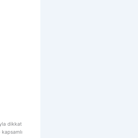
ıyla dikkat
e kapsamlı