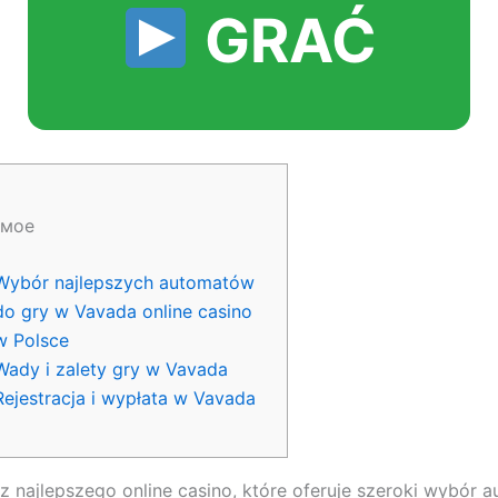
GRAĆ
мое
Wybór najlepszych automatów
do gry w Vavada online casino
w Polsce
Wady i zalety gry w Vavada
Rejestracja i wypłata w Vavada
sz najlepszego online casino, które oferuje szeroki wybór