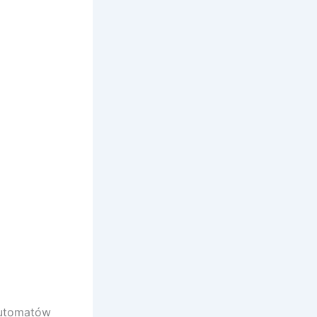
 automatów