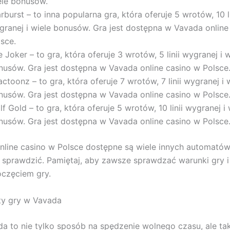
ele bonusów.
rburst – to inna popularna gra, która oferuje 5 wrotów, 10 li
granej i wiele bonusów. Gra jest dostępna w Vavada online
lsce.
e Joker – to gra, która oferuje 3 wrotów, 5 linii wygranej i 
nusów. Gra jest dostępna w Vavada online casino w Polsce
ctoonz – to gra, która oferuje 7 wrotów, 7 linii wygranej i 
nusów. Gra jest dostępna w Vavada online casino w Polsce
f Gold – to gra, która oferuje 5 wrotów, 10 linii wygranej i 
nusów. Gra jest dostępna w Vavada online casino w Polsce
line casino w Polsce dostępne są wiele innych automatów
 sprawdzić. Pamiętaj, aby zawsze sprawdzać warunki gry 
częciem gry.
ty gry w Vavada
a to nie tylko sposób na spędzenie wolnego czasu, ale t