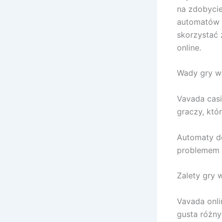
na zdobycie
automatów d
skorzystać 
online.
Wady gry w
Vavada casi
graczy, któ
Automaty d
problemem d
Zalety gry 
Vavada onli
gusta różny