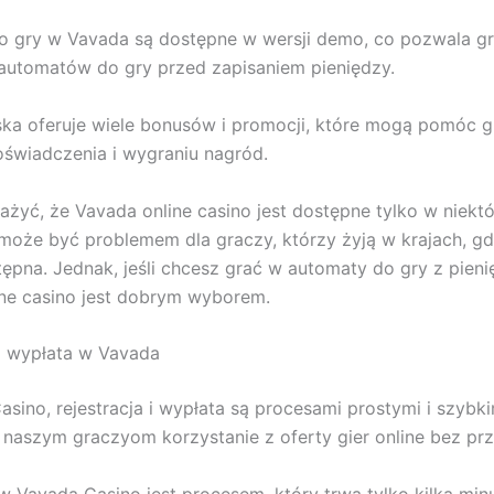
o gry w Vavada są dostępne w wersji demo, co pozwala g
automatów do gry przed zapisaniem pieniędzy.
ska oferuje wiele bonusów i promocji, które mogą pomóc 
świadczenia i wygraniu nagród.
żyć, że Vavada online casino jest dostępne tylko w niekt
 może być problemem dla graczy, którzy żyją w krajach, g
stępna. Jednak, jeśli chcesz grać w automaty do gry z pieni
ne casino jest dobrym wyborem.
 i wypłata w Vavada
sino, rejestracja i wypłata są procesami prostymi i szybki
 naszym graczyom korzystanie z oferty gier online bez pr
 w Vavada Casino jest procesem, który trwa tylko kilka min