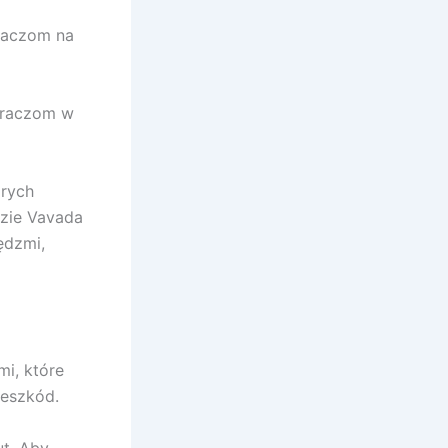
raczom na
graczom w
órych
dzie Vavada
ędzmi,
mi, które
zeszkód.
ut. Aby