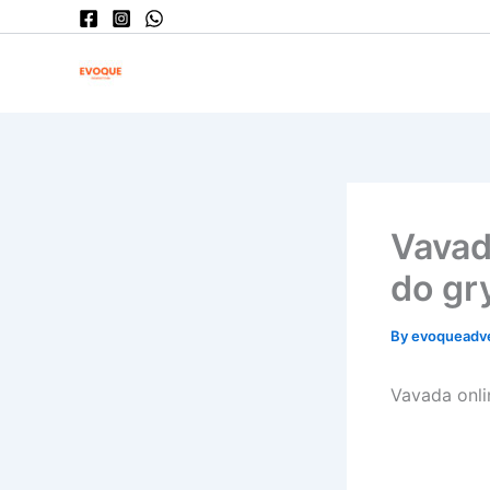
Skip
to
content
Vavad
do gr
By
evoqueadv
Vavada onli