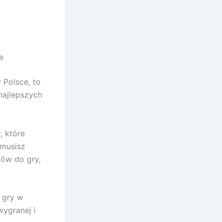
e
 Polsce, to
najlepszych
, które
 musisz
tów do gry,
 gry w
wygranej i