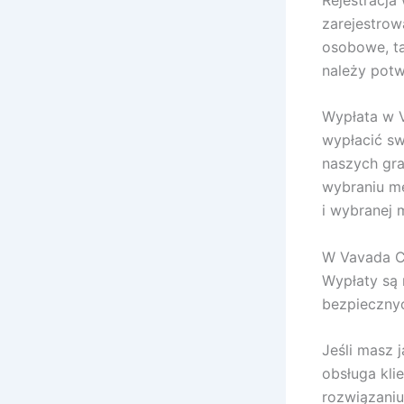
zarejestrow
osobowe, ta
należy potwi
Wypłata w V
wypłacić sw
naszych gra
wybraniu me
i wybranej 
W Vavada Ca
Wypłaty są 
bezpiecznyc
Jeśli masz 
obsługa kli
rozwiązani