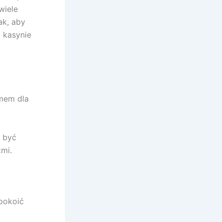
wiele
ak, aby
 kasynie
emem dla
 być
mi.
pokoić