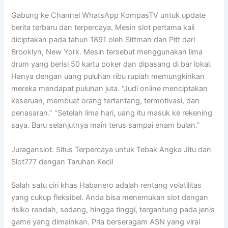
Gabung ke Channel WhatsApp KompasTV untuk update
berita terbaru dan terpercaya. Mesin slot pertama kali
diciptakan pada tahun 1891 oleh Sittman dan Pitt dari
Brooklyn, New York. Mesin tersebut menggunakan lima
drum yang berisi 50 kartu poker dan dipasang di bar lokal.
Hanya dengan uang puluhan ribu rupiah memungkinkan
mereka mendapat puluhan juta. “Judi online menciptakan
keseruan, membuat orang tertantang, termotivasi, dan
penasaran.” “Setelah lima hari, uang itu masuk ke rekening
saya. Baru selanjutnya main terus sampai enam bulan.”
Juraganslot: Situs Terpercaya untuk Tebak Angka Jitu dan
Slot777 dengan Taruhan Kecil
Salah satu ciri khas Habanero adalah rentang volatilitas
yang cukup fleksibel. Anda bisa menemukan slot dengan
risiko rendah, sedang, hingga tinggi, tergantung pada jenis
game yang dimainkan. Pria berseragam ASN yang viral