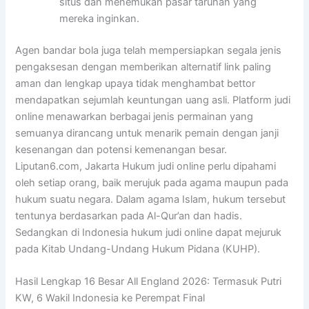
situs dan menemukan pasar taruhan yang
mereka inginkan.
Agen bandar bola juga telah mempersiapkan segala jenis
pengaksesan dengan memberikan alternatif link paling
aman dan lengkap upaya tidak menghambat bettor
mendapatkan sejumlah keuntungan uang asli. Platform judi
online menawarkan berbagai jenis permainan yang
semuanya dirancang untuk menarik pemain dengan janji
kesenangan dan potensi kemenangan besar.
Liputan6.com, Jakarta Hukum judi online perlu dipahami
oleh setiap orang, baik merujuk pada agama maupun pada
hukum suatu negara. Dalam agama Islam, hukum tersebut
tentunya berdasarkan pada Al-Qur’an dan hadis.
Sedangkan di Indonesia hukum judi online dapat mejuruk
pada Kitab Undang-Undang Hukum Pidana (KUHP).
Hasil Lengkap 16 Besar All England 2026: Termasuk Putri
KW, 6 Wakil Indonesia ke Perempat Final