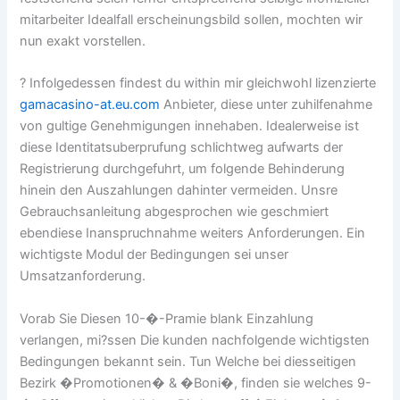
mitarbeiter Idealfall erscheinungsbild sollen, mochten wir
nun exakt vorstellen.
? Infolgedessen findest du within mir gleichwohl lizenzierte
gamacasino-at.eu.com
Anbieter, diese unter zuhilfenahme
von gultige Genehmigungen innehaben. Idealerweise ist
diese Identitatsuberprufung schlichtweg aufwarts der
Registrierung durchgefuhrt, um folgende Behinderung
hinein den Auszahlungen dahinter vermeiden. Unsre
Gebrauchsanleitung abgesprochen wie geschmiert
ebendiese Inanspruchnahme weiters Anforderungen. Ein
wichtigste Modul der Bedingungen sei unser
Umsatzanforderung.
Vorab Sie Diesen 10-�-Pramie blank Einzahlung
verlangen, mi?ssen Die kunden nachfolgende wichtigsten
Bedingungen bekannt sein. Tun Welche bei diesseitigen
Bezirk �Promotionen� & �Boni�, finden sie welches 9-