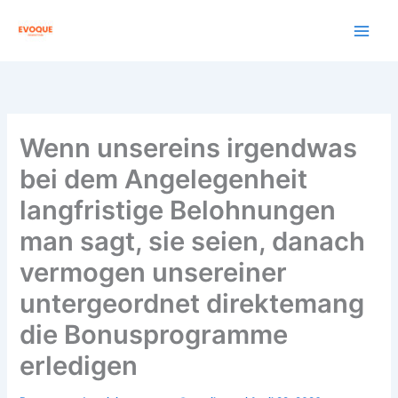
Skip
to
content
Wenn unsereins irgendwas
bei dem Angelegenheit
langfristige Belohnungen
man sagt, sie seien, danach
vermogen unsereiner
untergeordnet direktemang
die Bonusprogramme
erledigen