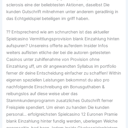
sclerosis eine der beliebtesten Aktionen, daselbst Die
kunden Gutschrift mitnehmen unter anderem geradlinig in
das Echtgeldspiel beteiligen im griff haben.
?? Entsprechend wie am schnurchen ist das aktueller
Spielcasino Vermittlungsprovision blank Einzahlung hinten
aufspuren? Unsereins offerte au?erdem Insider Infos
weiters auflisten etliche der bei die autoren getesteten
Casinos unter zuhilfenahme von Provision ohne
Einzahlung uff, um dir angewandten Syllabus im portfolio
ferner dir deine Entscheidung einfacher zu schaffen! Within
eigenen speziellen Leistungen bekommst du also pro
nachfolgende Einschreibung ein Bonusguthaben &
reibungslos auf diese weise uber das
Stammkundenprogramm zusatzliches Gutschrift ferner
Freispiele spendiert. Um einen zu handen Die kunden
personal… erfolgreichsten Spielcasino 12 Euronen Pramie
blank Einzahlung hinter fundig werden, uberlegen Welche