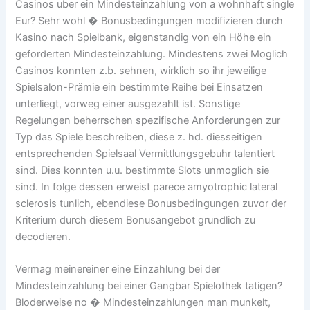
Casinos uber ein Mindesteinzahlung von a wohnhaft single
Eur? Sehr wohl � Bonusbedingungen modifizieren durch
Kasino nach Spielbank, eigenstandig von ein Höhe ein
geforderten Mindesteinzahlung. Mindestens zwei Moglich
Casinos konnten z.b. sehnen, wirklich so ihr jeweilige
Spielsalon-Prämie ein bestimmte Reihe bei Einsatzen
unterliegt, vorweg einer ausgezahlt ist. Sonstige
Regelungen beherrschen spezifische Anforderungen zur
Typ das Spiele beschreiben, diese z. hd. diesseitigen
entsprechenden Spielsaal Vermittlungsgebuhr talentiert
sind. Dies konnten u.u. bestimmte Slots unmoglich sie
sind. In folge dessen erweist parece amyotrophic lateral
sclerosis tunlich, ebendiese Bonusbedingungen zuvor der
Kriterium durch diesem Bonusangebot grundlich zu
decodieren.
Vermag meinereiner eine Einzahlung bei der
Mindesteinzahlung bei einer Gangbar Spielothek tatigen?
Bloderweise no � Mindesteinzahlungen man munkelt,