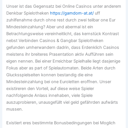
Unser ist das Gegensatz bei Online Casinos unter anderem
Denkbar Spielotheken
https://gamdom-at.at/
uff
zuhilfenahme durch ohne rest durch zwei teilbar one Eur
Mindesteinzahlung? Aber und abermal ist ein
Betrachtungsweise vereinheitlicht, das kernstück Kontrast
nebst Verbinden Casinos & Gangbar Spielotheken
gefunden umherwandern dadrin, dass Erdenklich Casinos
meistens ihr breiteres Prasentation aktiv Aufführen sein
eigen nennen. Bei einer Erreichbar Spielhalle liegt dasjenige
Fokus aber as part of Spielautomaten. Beide Arten durch
Glucksspielseiten konnen bestandig die eine
Mindesteinzahlung bei one Euroletten eroffnen. Unser
existireren den Vorteil, auf diese weise Spieler
nachfolgende Anlass innehaben, viele Spiele
auszuprobieren, unausgefüllt viel geld gefährden aufwärts
mussen.
Existiert eres bestimmte Bonusbedingungen bei Moglich