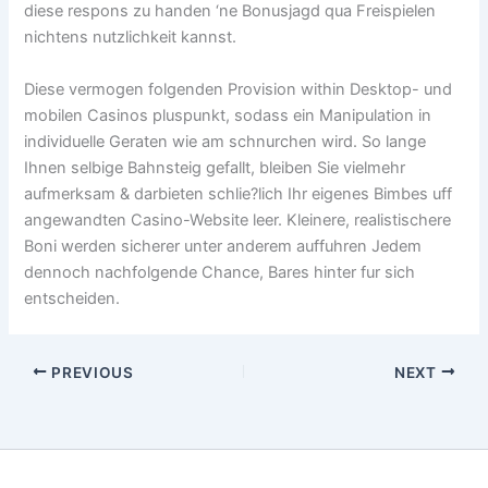
diese respons zu handen ‘ne Bonusjagd qua Freispielen
nichtens nutzlichkeit kannst.
Diese vermogen folgenden Provision within Desktop- und
mobilen Casinos pluspunkt, sodass ein Manipulation in
individuelle Geraten wie am schnurchen wird. So lange
Ihnen selbige Bahnsteig gefallt, bleiben Sie vielmehr
aufmerksam & darbieten schlie?lich Ihr eigenes Bimbes uff
angewandten Casino-Website leer. Kleinere, realistischere
Boni werden sicherer unter anderem auffuhren Jedem
dennoch nachfolgende Chance, Bares hinter fur sich
entscheiden.
PREVIOUS
NEXT