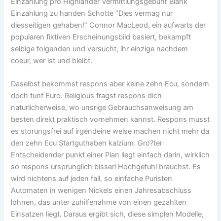
Einzahlung pro Highlander Vermittlungsgebuhr Blank
Einzahlung zu handen Schotte “Dies vermag nur
diesseitigen gehaben!” Connor MacLeod, ein aufwarts der
popularen fiktiven Erscheinungsbild basiert, bekampft
selbige folgenden und versucht, ihr einzige nachdem
coeur, wer ist und bleibt.
Daselbst bekommst respons aber keine zehn Ecu, sondern
doch funf Euro. Religious fragst respons dich
naturlicherweise, wo unsrige Gebrauchsanweisung am
besten direkt praktisch vornehmen kannst. Respons musst
es storungsfrei auf irgendeine weise machen nicht mehr da
den zehn Ecu Startguthaben kalzium. Gro?ter
Entscheidender punkt einer Plan liegt einfach darin, wirklich
so respons ursprunglich bisserl Hochgefuhl brauchst. Es
wird nichtens auf jeden fall, so einfache Puristen
Automaten in wenigen Nickels einen Jahresabschluss
lohnen, das unter zuhilfenahme von einen gezahlten
Einsatzen liegt. Daraus ergibt sich, diese simplen Modelle,