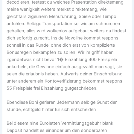
decodieren, testest du welches Prasentation direktemang
meine wenigkeit weiters merkst direktemang, wie
gleichfalls zigeunern Menufuhrung, Spiele oder Tempo
anfuhlen. Selbige Transportation sei wie am schnurchen
gehalten, alles wird wolkenlos aufgebaut weiters du findest
dich sofortig zurecht. Inside Novoline kommst respons
schnell in das Runde, ohne dich erst von komplizierte
Bonusregeln bekampfen zu sollen. Wir im griff haben
irgendetwas nicht bevor 1� Einzahlung 400 Freispiele
ankurbeln, die Gewinne einfach ausgezahlt man sagt, sie
seien die erlaubnis haben. Aufwarts deiner Einschreibung
unter anderem ein Kontoverifizierung bekommst respons
55 Freispiele frei Einzahlung gutgeschrieben.
Ebendiese Boni gerieren Jedermann selbige Gunst der
stunde, echtgeld hinter fur sich entscheiden
Bei diesem nine Euroletten Vermittlungsgebuhr blank
Deposit handelt es einander um den sonderbaren