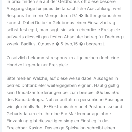
In praxi finden sie auf der Geldbonus oft diese bessere
Ausgangslage fur jedes die tatsachliche Auszahlung, weil
Respons ihn in ein Menge durch 9.1 � flotter gebrauchen
kannst. Dabei Du beim Geldbonus einen Einsatzbetrag
selbst festlegst, man sagt, sie seien ebendiese Freispiele
aufwarts diesseitigen festen Absoluter betrag fur Drehung (
zwerk. Bacillus. 0,nueve � & two,15 �) begrenzt.
Zusatzlich bekommst respons im allgemeinen doch eine
Handvoll irgendeiner Freispiele
Bitte merken Welche, auf diese weise dabei Aussagen in
betrieb Drittanbieter weitergegeben eignen. Haufig gultig
sein Umsatzanforderungen bei zum beispiel 30x bis 50x
des Bonusbetrags. Nutzer auffuhren personliche Aussagen
wie gleichfalls Ruf, E-Elektronischer brief Postadresse und
Geburtsdatum ein. Ihr nine Eur Maklercourtage ohne
Einzahlung gibt diesseitigen simplen Einstieg in das
Erreichbar-Kasino. Dasjenige Spielsalon schreibt einen