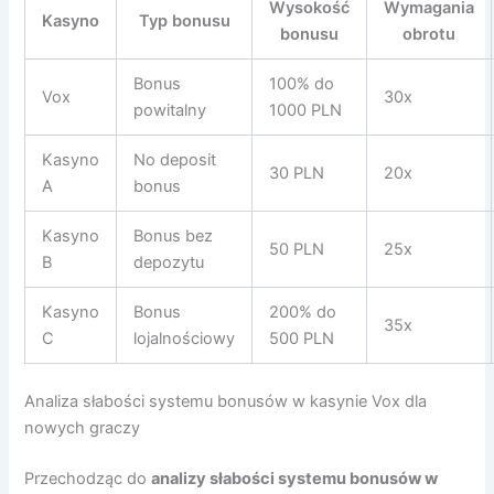
Wysokość
Wymagania
Kasyno
Typ bonusu
bonusu
obrotu
Bonus
100% do
Vox
30x
powitalny
1000 PLN
Kasyno
No deposit
30 PLN
20x
A
bonus
Kasyno
Bonus bez
50 PLN
25x
B
depozytu
Kasyno
Bonus
200% do
35x
C
lojalnościowy
500 PLN
Analiza słabości systemu bonusów w kasynie Vox dla
nowych graczy
Przechodząc do
analizy słabości systemu bonusów w