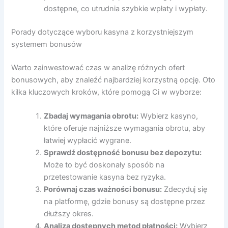
dostępne, co utrudnia szybkie wpłaty i wypłaty.
Porady dotyczące wyboru kasyna z korzystniejszym
systemem bonusów
Warto zainwestować czas w analizę różnych ofert
bonusowych, aby znaleźć najbardziej korzystną opcję. Oto
kilka kluczowych kroków, które pomogą Ci w wyborze:
Zbadaj wymagania obrotu:
Wybierz kasyno,
które oferuje najniższe wymagania obrotu, aby
łatwiej wypłacić wygrane.
Sprawdź dostępność bonusu bez depozytu:
Może to być doskonały sposób na
przetestowanie kasyna bez ryzyka.
Porównaj czas ważności bonusu:
Zdecyduj się
na platformę, gdzie bonusy są dostępne przez
dłuższy okres.
Analiza dostępnych metod płatności:
Wybierz