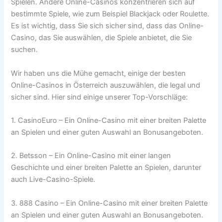
Spielen. Andere Online-Casinos konzentrieren sich auf
bestimmte Spiele, wie zum Beispiel Blackjack oder Roulette.
Es ist wichtig, dass Sie sich sicher sind, dass das Online-
Casino, das Sie auswählen, die Spiele anbietet, die Sie
suchen.
Wir haben uns die Mühe gemacht, einige der besten
Online-Casinos in Österreich auszuwählen, die legal und
sicher sind. Hier sind einige unserer Top-Vorschläge:
1. CasinoEuro – Ein Online-Casino mit einer breiten Palette
an Spielen und einer guten Auswahl an Bonusangeboten.
2. Betsson – Ein Online-Casino mit einer langen
Geschichte und einer breiten Palette an Spielen, darunter
auch Live-Casino-Spiele.
3. 888 Casino – Ein Online-Casino mit einer breiten Palette
an Spielen und einer guten Auswahl an Bonusangeboten.