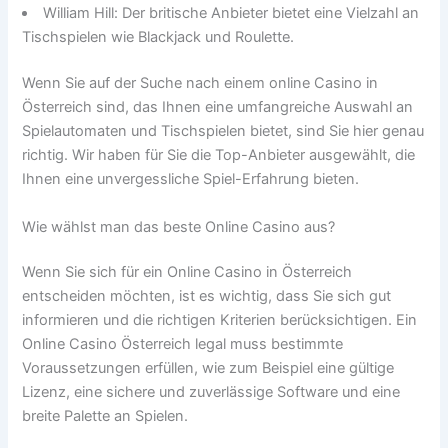
William Hill: Der britische Anbieter bietet eine Vielzahl an
Tischspielen wie Blackjack und Roulette.
Wenn Sie auf der Suche nach einem online Casino in
Österreich sind, das Ihnen eine umfangreiche Auswahl an
Spielautomaten und Tischspielen bietet, sind Sie hier genau
richtig. Wir haben für Sie die Top-Anbieter ausgewählt, die
Ihnen eine unvergessliche Spiel-Erfahrung bieten.
Wie wählst man das beste Online Casino aus?
Wenn Sie sich für ein Online Casino in Österreich
entscheiden möchten, ist es wichtig, dass Sie sich gut
informieren und die richtigen Kriterien berücksichtigen. Ein
Online Casino Österreich legal muss bestimmte
Voraussetzungen erfüllen, wie zum Beispiel eine gültige
Lizenz, eine sichere und zuverlässige Software und eine
breite Palette an Spielen.