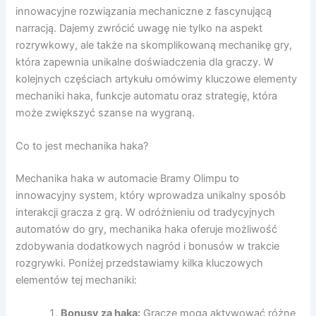
innowacyjne rozwiązania mechaniczne z fascynującą
narracją. Dajemy zwrócić uwagę nie tylko na aspekt
rozrywkowy, ale także na skomplikowaną mechanikę gry,
która zapewnia unikalne doświadczenia dla graczy. W
kolejnych częściach artykułu omówimy kluczowe elementy
mechaniki haka, funkcje automatu oraz strategię, która
może zwiększyć szanse na wygraną.
Co to jest mechanika haka?
Mechanika haka w automacie Bramy Olimpu to
innowacyjny system, który wprowadza unikalny sposób
interakcji gracza z grą. W odróżnieniu od tradycyjnych
automatów do gry, mechanika haka oferuje możliwość
zdobywania dodatkowych nagród i bonusów w trakcie
rozgrywki. Poniżej przedstawiamy kilka kluczowych
elementów tej mechaniki:
Bonusy za haka:
Gracze mogą aktywować różne