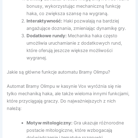
bonusy, wykorzystując mechaniczną funkcję
haka, co zwiększa szansę na wygraną.
Interaktywność:
Haki pozwalają na bardziej
angażujące doznania, zmieniając dynamikę gry.
Dodatkowe rundy:
Mechanika haka często
umożliwia uruchamianie z dodatkowych rund,
które oferują jeszcze większe możliwości
wygranej.
Jakie są główne funkcje automatu Bramy Olimpu?
Automat Bramy Olimpu w kasynie Vox wyróżnia się nie
tylko mechaniką haka, ale także wieloma innymi funkcjami,
które przyciągają graczy. Do najważniejszych z nich
należą:
Motyw mitologiczny:
Gra ukazuje różnorodne
postacie mitologiczne, które wzbogacają
doświadczenie i tematykę rozgrywki.