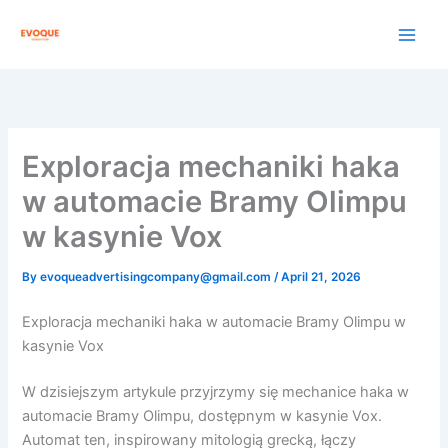
Skip
to
content
Exploracja mechaniki haka
w automacie Bramy Olimpu
w kasynie Vox
By
evoqueadvertisingcompany@gmail.com
/
April 21, 2026
Exploracja mechaniki haka w automacie Bramy Olimpu w
kasynie Vox
W dzisiejszym artykule przyjrzymy się mechanice haka w
automacie Bramy Olimpu, dostępnym w kasynie Vox.
Automat ten, inspirowany mitologią grecką, łączy