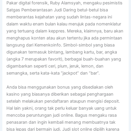
Pakar digital forensik, Ruby Alamsyah, mengaku pesimistis
Satgas Pemberantasan Judi Daring betul-betul bisa
memberantas kejahatan yang sudah lintas-negara ini
dalam waktu enam bulan kalau merujuk pada nomenklatur
yang tertuang dalam keppres. Mereka, klaimnya, baru akan
menghapus konten atau akun tertentu jika ada permintaan
langsung dari Kemenkoinfo. Simbol-simbol yang biasa
digunakan termasuk bintang, lambang kartu, bar, angka
(angka 7 merupakan favorit), berbagai buah-buahan yang
digambarkan seperti ceri, plum, jeruk, lemon, dan
semangka, serta kata-kata “jackpot” dan “bar”.
Anda bisa menggunakan bonus yang disediakan oleh
kasino yang biasanya diberikan sebagai penghargaan
setelah melakukan pendaftaran ataupun mengisi deposit.
Hal lain yakni, orang tak perlu keluar banyak uang untuk
mencoba peruntungan judi online. Bagus mengaku rasa
penasaran dan ingin kembali menang membuatnya tak
bisa lepas dari bermain judi. Judi slot online dipilih karena