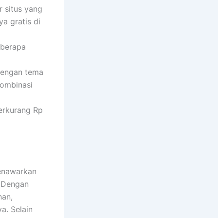
r situs yang
a gratis di
eberapa
 dengan tema
kombinasi
erkurang Rp
menawarkan
. Dengan
nan,
a. Selain