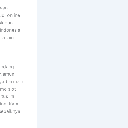
awan-
di online
skipun
 Indonesia
ra lain.
Undang-
 Namun,
ya bermain
ame slot
tus ini
ine. Kami
sebaiknya