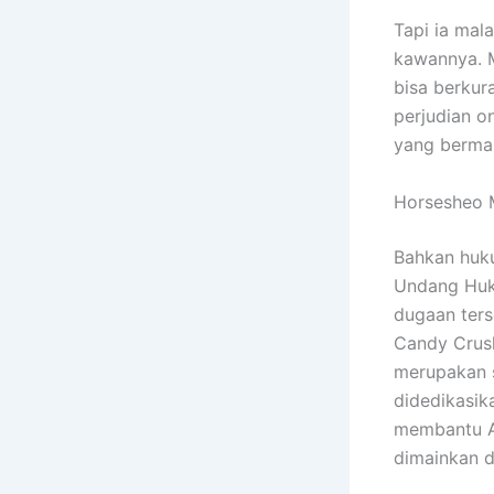
Tapi ia mal
kawannya. M
bisa berkura
perjudian o
yang bermain
Horsesheo M
Bahkan huku
Undang Huku
dugaan ters
Candy Crush
merupakan s
didedikasik
membantu An
dimainkan 