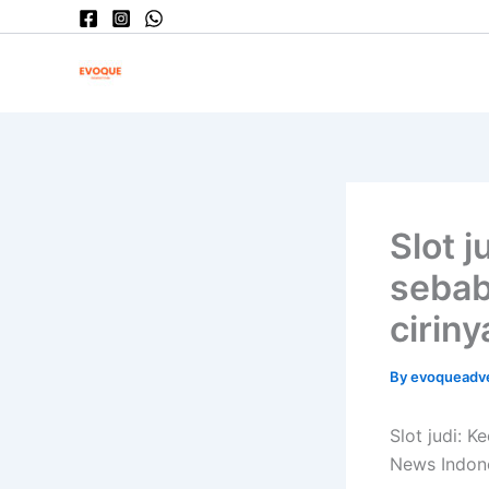
Skip
to
content
Slot 
sebab
cirin
By
evoqueadv
Slot judi: 
News Indon