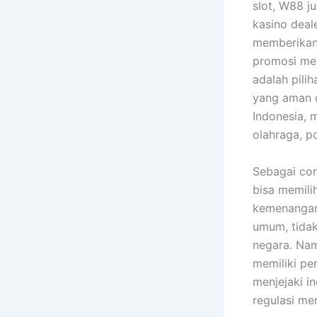
slot, W88 j
kasino deal
memberikan 
promosi me
adalah pili
yang aman 
Indonesia, 
olahraga, po
Sebagai co
bisa memili
kemenangan 
umum, tidak
negara. Na
memiliki per
menjejaki in
regulasi me