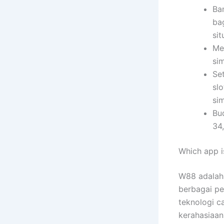
Ba
ba
si
Me
si
Se
sl
si
Bu
34,
Which app i
W88 adalah 
berbagai pe
teknologi c
kerahasiaan