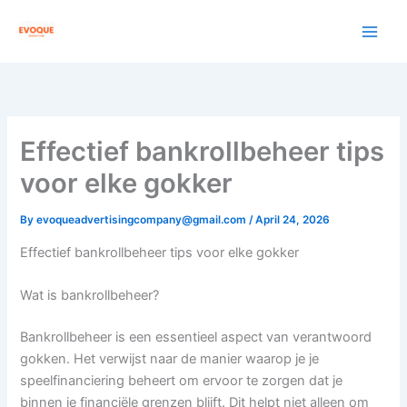
Skip
to
content
Effectief bankrollbeheer tips
voor elke gokker
By
evoqueadvertisingcompany@gmail.com
/
April 24, 2026
Effectief bankrollbeheer tips voor elke gokker
Wat is bankrollbeheer?
Bankrollbeheer is een essentieel aspect van verantwoord
gokken. Het verwijst naar de manier waarop je je
speelfinanciering beheert om ervoor te zorgen dat je
binnen je financiële grenzen blijft. Dit helpt niet alleen om