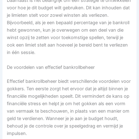
Daarnaast is het belangrijk om een strategie te ontwikkelen
voor hoe je dit budget wilt gebruiken. Dit kan inhouden dat
je limieten stelt voor zowel winsten als verliezen.
Bijvoorbeeld, als je een bepaald percentage van je bankroll
hebt gewonnen, kun je overwegen om een deel van die
winst opzij te zetten voor toekomstige spellen, terwijl je
ook een limiet stelt aan hoeveel je bereid bent te verliezen
in één sessie.
De voordelen van effectief bankrollbeheer
Effectief bankrollbeheer biedt verschillende voordelen voor
gokkers. Ten eerste zorgt het ervoor dat je altijd binnen je
financiële mogelijkheden speelt. Dit vermindert de kans op
financiële stress en helpt je om het gokken als een vorm
van vermaak te beschouwen, in plaats van een manier om
geld te verdienen. Wanneer je je aan je budget houdt,
behoud je de controle over je speelgedrag en vermijd je
impulsen.