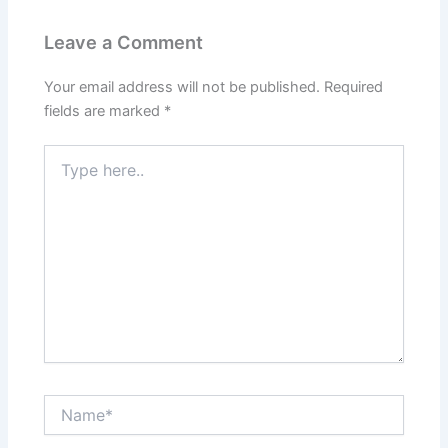
Leave a Comment
Your email address will not be published.
Required
fields are marked
*
Type
here..
Name*