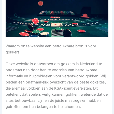
Waarom onze website een betrouwbare bron is voor
gokkers
Onze website is ontworpen om gokkers in Nederland te
ondersteunen door hen te voorzien van betrouwbare
informatie en hulpmiddelen voor verantwoord gokken. Wij
bieden een onafhankelijk overzicht van de beste goksites,
die allemaal voldoen aan de KSA-licentievereisten. Dit
betekent dat spelers veilig kunnen gokken, wetende dat de
sites betrouwbaar zijn en de juiste maatregelen hebben
getroffen om hun belangen te beschermen.