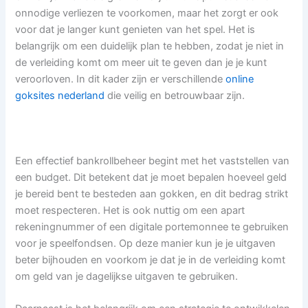
onnodige verliezen te voorkomen, maar het zorgt er ook
voor dat je langer kunt genieten van het spel. Het is
belangrijk om een duidelijk plan te hebben, zodat je niet in
de verleiding komt om meer uit te geven dan je je kunt
veroorloven. In dit kader zijn er verschillende
online
goksites nederland
die veilig en betrouwbaar zijn.
Een effectief bankrollbeheer begint met het vaststellen van
een budget. Dit betekent dat je moet bepalen hoeveel geld
je bereid bent te besteden aan gokken, en dit bedrag strikt
moet respecteren. Het is ook nuttig om een apart
rekeningnummer of een digitale portemonnee te gebruiken
voor je speelfondsen. Op deze manier kun je je uitgaven
beter bijhouden en voorkom je dat je in de verleiding komt
om geld van je dagelijkse uitgaven te gebruiken.