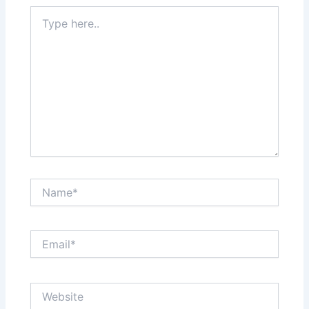
Type
here..
Name*
Email*
Website