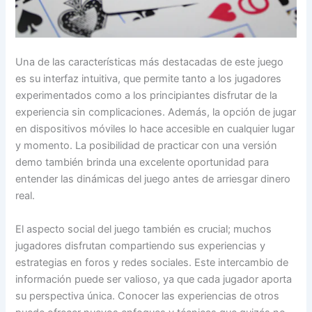
Una de las características más destacadas de este juego
es su interfaz intuitiva, que permite tanto a los jugadores
experimentados como a los principiantes disfrutar de la
experiencia sin complicaciones. Además, la opción de jugar
en dispositivos móviles lo hace accesible en cualquier lugar
y momento. La posibilidad de practicar con una versión
demo también brinda una excelente oportunidad para
entender las dinámicas del juego antes de arriesgar dinero
real.
El aspecto social del juego también es crucial; muchos
jugadores disfrutan compartiendo sus experiencias y
estrategias en foros y redes sociales. Este intercambio de
información puede ser valioso, ya que cada jugador aporta
su perspectiva única. Conocer las experiencias de otros